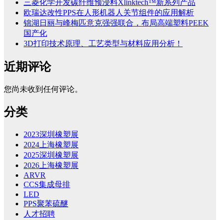
三菱化学开发碳纤维预浸料Xlinktech™新系列产品
欧瑞达改性PPS在人形机器人关节组件的应用解析
锦湖日丽与峰梅匹意克强强联合，布局高端塑料PEEK
国产化
3D打印技术原理、工艺类型与材料应用分析！
近期评论
您尚未收到任何评论。
分类
2023深圳橡塑展
2024上海橡塑展
2025深圳橡塑展
2026上海橡塑展
ARVR
CCS集成母排
LED
PPS聚苯硫醚
人才招聘