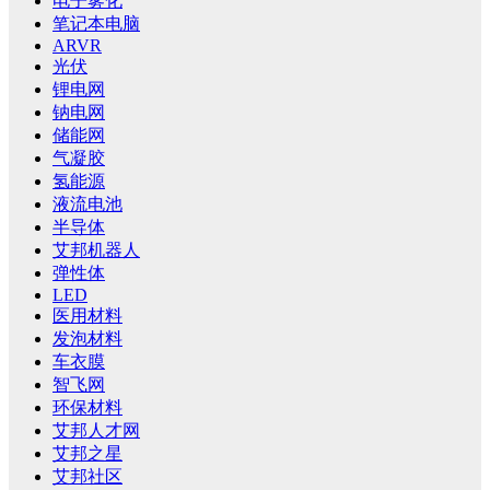
电子雾化
笔记本电脑
ARVR
光伏
锂电网
钠电网
储能网
气凝胶
氢能源
液流电池
半导体
艾邦机器人
弹性体
LED
医用材料
发泡材料
车衣膜
智飞网
环保材料
艾邦人才网
艾邦之星
艾邦社区