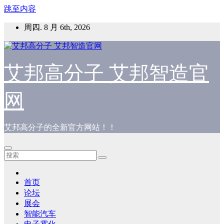
跳至内容
周四. 8 月 6th, 2026
艾邦高分子 艾邦智造官
网
艾邦高分子的全新官方网站！！
首页
论坛
展会
智能汽车