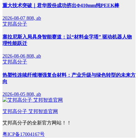
重大技术突破｜君华股份成功挤出Φ410mm纯PEEK棒
2026-08-07
808, ab
艾邦高分子
塞拉尼斯入局具身智能赛道：以“材料金字塔” 驱动机器人物
理性能跃迁
2026-08-06
808, ab
艾邦高分子
热塑性连续纤维增强复合材料：产业升级与绿色转型的未来方
向
2026-08-05
808, ab
艾邦高分子 艾邦智造官网
艾邦高分子的全新官方网站！！
粤ICP备17004167号