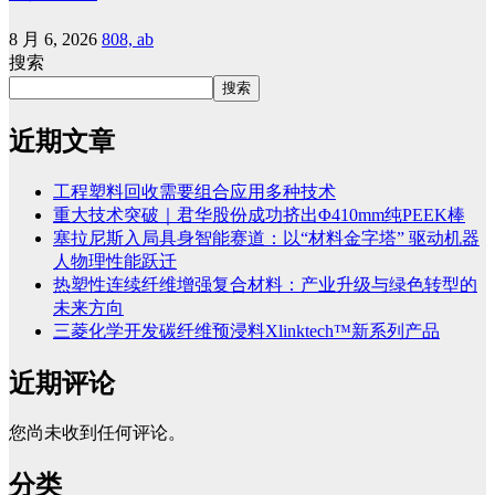
8 月 6, 2026
808, ab
搜索
搜索
近期文章
工程塑料回收需要组合应用多种技术
重大技术突破｜君华股份成功挤出Φ410mm纯PEEK棒
塞拉尼斯入局具身智能赛道：以“材料金字塔” 驱动机器
人物理性能跃迁
热塑性连续纤维增强复合材料：产业升级与绿色转型的
未来方向
三菱化学开发碳纤维预浸料Xlinktech™新系列产品
近期评论
您尚未收到任何评论。
分类