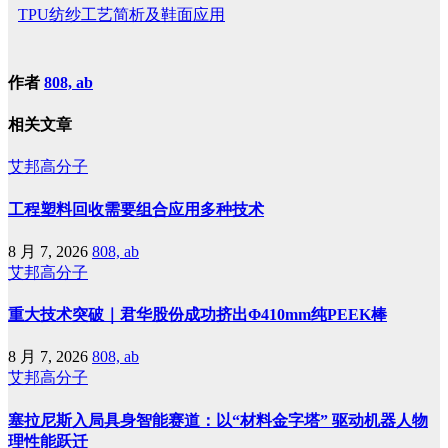
TPU纺纱工艺简析及鞋面应用
作者
808, ab
相关文章
艾邦高分子
工程塑料回收需要组合应用多种技术
8 月 7, 2026
808, ab
艾邦高分子
重大技术突破｜君华股份成功挤出Φ410mm纯PEEK棒
8 月 7, 2026
808, ab
艾邦高分子
塞拉尼斯入局具身智能赛道：以“材料金字塔” 驱动机器人物
理性能跃迁