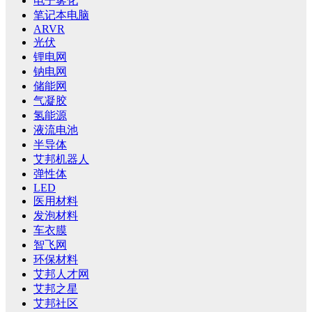
电子雾化
笔记本电脑
ARVR
光伏
锂电网
钠电网
储能网
气凝胶
氢能源
液流电池
半导体
艾邦机器人
弹性体
LED
医用材料
发泡材料
车衣膜
智飞网
环保材料
艾邦人才网
艾邦之星
艾邦社区