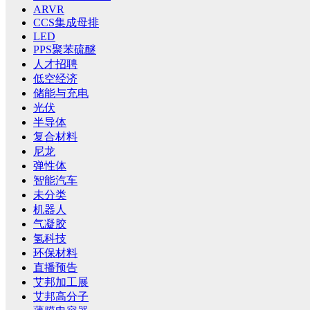
ARVR
CCS集成母排
LED
PPS聚苯硫醚
人才招聘
低空经济
储能与充电
光伏
半导体
复合材料
尼龙
弹性体
智能汽车
未分类
机器人
气凝胶
氢科技
环保材料
直播预告
艾邦加工展
艾邦高分子