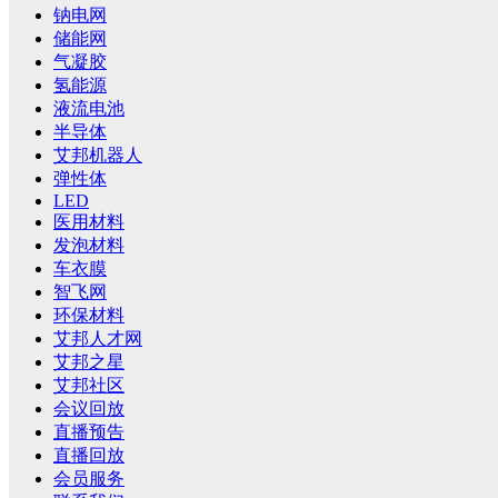
钠电网
储能网
气凝胶
氢能源
液流电池
半导体
艾邦机器人
弹性体
LED
医用材料
发泡材料
车衣膜
智飞网
环保材料
艾邦人才网
艾邦之星
艾邦社区
会议回放
直播预告
直播回放
会员服务