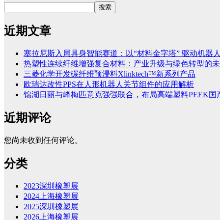
搜索
近期文章
塞拉尼斯入局具身智能赛道：以“材料金字塔” 驱动机器
热塑性连续纤维增强复合材料：产业升级与绿色转型的未
三菱化学开发碳纤维预浸料Xlinktech™新系列产品
欧瑞达改性PPS在人形机器人关节组件的应用解析
锦湖日丽与峰梅匹意克强强联合，布局高端塑料PEEK国
近期评论
您尚未收到任何评论。
分类
2023深圳橡塑展
2024上海橡塑展
2025深圳橡塑展
2026上海橡塑展