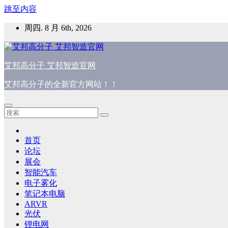
跳至内容
周四. 8 月 6th, 2026
艾邦高分子 艾邦智造官网
艾邦高分子的全新官方网站！！
首页
论坛
展会
智能汽车
电子雾化
笔记本电脑
ARVR
光伏
锂电网