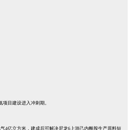
氢氨项目建设进入冲刺期。
、氢气4亿立方米，建成后可解决尼龙6上游己内酰胺生产原料短