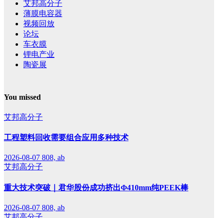
艾邦高分子
薄膜电容器
视频回放
论坛
车衣膜
锂电产业
陶瓷展
You missed
艾邦高分子
工程塑料回收需要组合应用多种技术
2026-08-07
808, ab
艾邦高分子
重大技术突破｜君华股份成功挤出Φ410mm纯PEEK棒
2026-08-07
808, ab
艾邦高分子