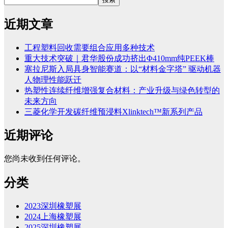
近期文章
工程塑料回收需要组合应用多种技术
重大技术突破｜君华股份成功挤出Φ410mm纯PEEK棒
塞拉尼斯入局具身智能赛道：以“材料金字塔” 驱动机器
人物理性能跃迁
热塑性连续纤维增强复合材料：产业升级与绿色转型的
未来方向
三菱化学开发碳纤维预浸料Xlinktech™新系列产品
近期评论
您尚未收到任何评论。
分类
2023深圳橡塑展
2024上海橡塑展
2025深圳橡塑展