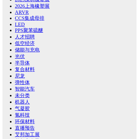
2026上海橡塑展
ARVR
CCS集成母排
LED
PPS聚苯硫醚
人才招聘
低空经济
储能与充电
光伏
半导体
复合材料
尼龙
弹性体
智能汽车
未分类
机器人
气凝胶
氢科技
环保材料
直播预告
艾邦加工展