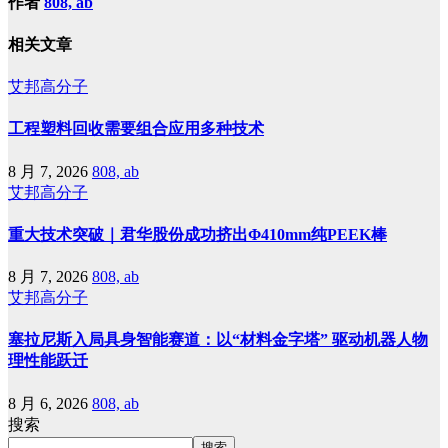
作者
808, ab
相关文章
艾邦高分子
工程塑料回收需要组合应用多种技术
8 月 7, 2026
808, ab
艾邦高分子
重大技术突破｜君华股份成功挤出Φ410mm纯PEEK棒
8 月 7, 2026
808, ab
艾邦高分子
塞拉尼斯入局具身智能赛道：以“材料金字塔” 驱动机器人物
理性能跃迁
8 月 6, 2026
808, ab
搜索
搜索