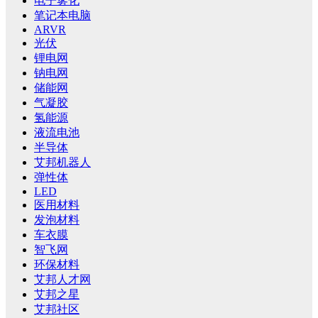
电子雾化
笔记本电脑
ARVR
光伏
锂电网
钠电网
储能网
气凝胶
氢能源
液流电池
半导体
艾邦机器人
弹性体
LED
医用材料
发泡材料
车衣膜
智飞网
环保材料
艾邦人才网
艾邦之星
艾邦社区