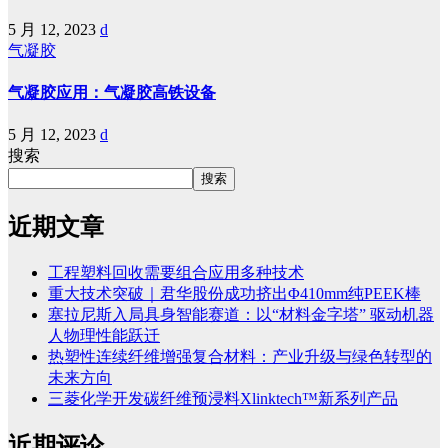
5 月 12, 2023
d
气凝胶
气凝胶应用：气凝胶高铁设备
5 月 12, 2023
d
搜索
搜索
近期文章
工程塑料回收需要组合应用多种技术
重大技术突破｜君华股份成功挤出Φ410mm纯PEEK棒
塞拉尼斯入局具身智能赛道：以“材料金字塔” 驱动机器
人物理性能跃迁
热塑性连续纤维增强复合材料：产业升级与绿色转型的
未来方向
三菱化学开发碳纤维预浸料Xlinktech™新系列产品
近期评论