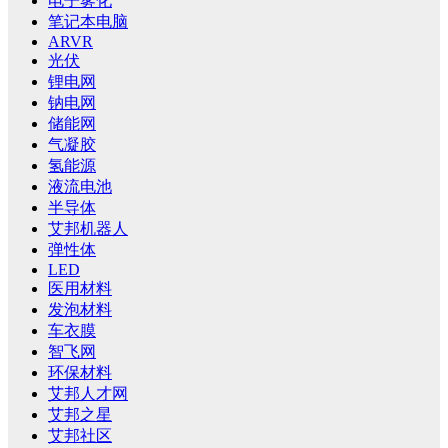
电子雾化
笔记本电脑
ARVR
光伏
锂电网
钠电网
储能网
气凝胶
氢能源
液流电池
半导体
艾邦机器人
弹性体
LED
医用材料
发泡材料
车衣膜
智飞网
环保材料
艾邦人才网
艾邦之星
艾邦社区