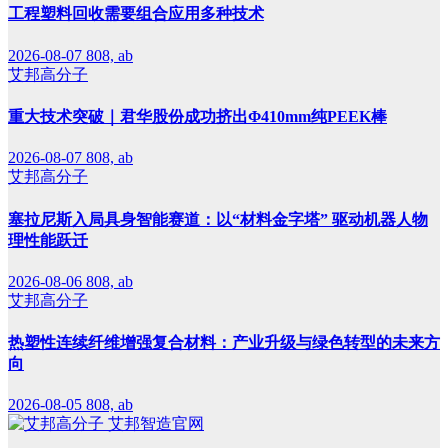
工程塑料回收需要组合应用多种技术
2026-08-07
808, ab
艾邦高分子
重大技术突破｜君华股份成功挤出Φ410mm纯PEEK棒
2026-08-07
808, ab
艾邦高分子
塞拉尼斯入局具身智能赛道：以“材料金字塔” 驱动机器人物
理性能跃迁
2026-08-06
808, ab
艾邦高分子
热塑性连续纤维增强复合材料：产业升级与绿色转型的未来方
向
2026-08-05
808, ab