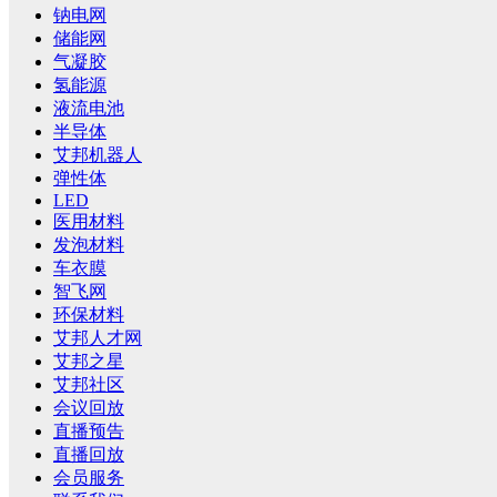
钠电网
储能网
气凝胶
氢能源
液流电池
半导体
艾邦机器人
弹性体
LED
医用材料
发泡材料
车衣膜
智飞网
环保材料
艾邦人才网
艾邦之星
艾邦社区
会议回放
直播预告
直播回放
会员服务