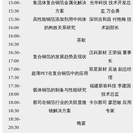
15:00-
集流体复合铜箔金属化解决
光华科技 技术开发总
15:30
方案
监 万会勇
15:30-
高性能铜箔添加剂用中间体
深圳吉和昌 付艳梅 技
16:00
的构效关系研究
术副部长
16:00-
茶歇
16:30
16:30-
汉嵙新材 王荣福 董事
复合铜箔的发展趋势及现状
17:00
长
17:00-
双星新材 吴迪 副总经
超薄PET在复合铜箔中的应用
17:30
理
17:30-
福建新嵛科技 李建国
载体铜箔的制备与性能研究
18:00
技术总监
18:00-
蔡司在铜箔行业的关联显微
卡尔蔡司 廖思敏 应用
18:30
镜解决方案
专家
18:30-
晚宴
20:30