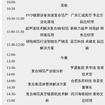
10:00-
茶歇
10:30
PVD镀膜设备加速复合箔产
广东汇成真空 李志方
10:30-11:00
业化落地
副总经理
超声波技术解决复合铜/铝箔
新栋力超声 何燕妙 商
11:00-11:30
焊接应用
务总经理
锂电铜箔行业智能生产物流
蓝芯科技 卓建友 副总
11:30-12:00
解决方案
裁
12:00-
午餐
13:30
13:30-
亨通集团 李华清 首席
复合铜箔产业链分析
14:00
技术官
14:00-
合肥东昇科技 张圣安
复合集流体整体解决方案
14:30
董事长
14:30-
复合铜箔真空镀膜机技术解
四川海格锐特 童裕文
15:00
析
总经理