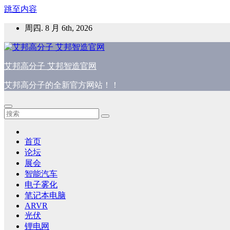
跳至内容
周四. 8 月 6th, 2026
艾邦高分子 艾邦智造官网
艾邦高分子的全新官方网站！！
首页
论坛
展会
智能汽车
电子雾化
笔记本电脑
ARVR
光伏
锂电网