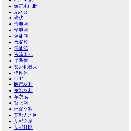
电子雾化
笔记本电脑
ARVR
光伏
锂电网
钠电网
储能网
气凝胶
氢能源
液流电池
半导体
艾邦机器人
弹性体
LED
医用材料
发泡材料
车衣膜
智飞网
环保材料
艾邦人才网
艾邦之星
艾邦社区