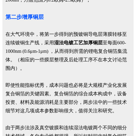
第二步增厚铜层
在大气环境中，将第一步得到的预镀铜导电层薄膜转移至
连续镀铜生产线，采用
湿法电镀工艺加厚铜层
至每面600-
1000nm (0.6μm-1μm) ，从而得到所需的锂电复合铜箔集流
体。（相应的一些膜层整理及后处理工序不在本文讨论范
围内）。
即使性能指标优秀，成本问题也必将是大规模产业化发展
复合铜箔的关键因素。复合铜箔的综合成本构成中，设备
投资、材料及能源消耗是主要部分，两步法中的一些技术
细节对这几项成本参数影响很大，值得关注和研究。
由于两步法涉及真空镀膜和连续湿法电镀两个不同的细分