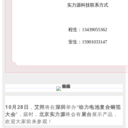
实力源科技联系方式
程生：13439055362
安生：15901033147
10月28日
，
艾邦
将在
深圳
举办“
动力电池复合铜箔
大会
”，届时，
北京实力源
将会有
展台
展示产品，
欢迎大家前来参观！