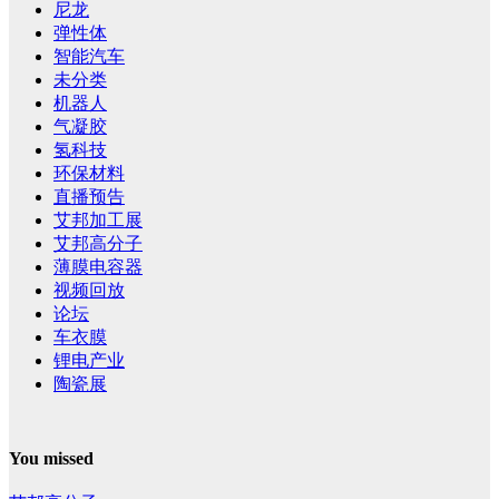
尼龙
弹性体
智能汽车
未分类
机器人
气凝胶
氢科技
环保材料
直播预告
艾邦加工展
艾邦高分子
薄膜电容器
视频回放
论坛
车衣膜
锂电产业
陶瓷展
You missed