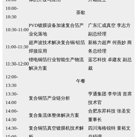
10:00-
茶歇
10:30
PVD镀膜设备加速复合箔产
广东汇成真空 李志方
10:30-11:00
业化落地
副总经理
超声波技术解决复合铜/铝箔
新栋力超声 何燕妙 商
11:00-11:30
焊接应用
务总经理
锂电铜箔行业智能生产物流
蓝芯科技 卓建友 副总
11:30-12:00
解决方案
裁
12:00-
午餐
13:30
13:30-
亨通集团 李华清 首席
复合铜箔产业链分析
14:00
技术官
14:00-
合肥东昇科技 张圣安
复合集流体整体解决方案
14:30
董事长
14:30-
复合铜箔真空镀膜机技术解
四川海格锐特 童裕文
15:00
析
总经理