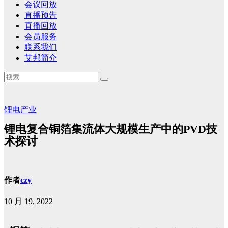
会议回放
直播预告
直播回放
会员服务
联系我们
艾邦简介
锂电产业
锂电复合铜箔集流体大规模生产中的PVD技
术探讨
作者
czy
10 月 19, 2022