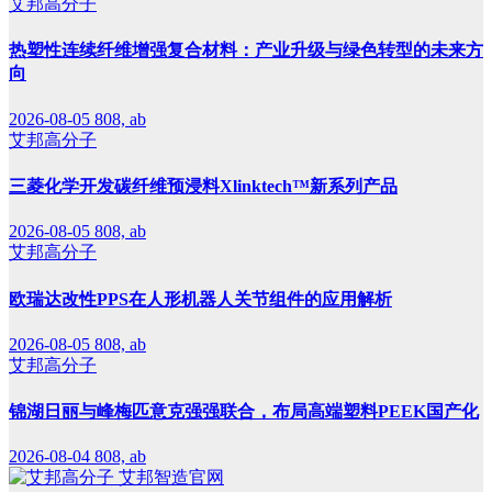
艾邦高分子
热塑性连续纤维增强复合材料：产业升级与绿色转型的未来方
向
2026-08-05
808, ab
艾邦高分子
三菱化学开发碳纤维预浸料Xlinktech™新系列产品
2026-08-05
808, ab
艾邦高分子
欧瑞达改性PPS在人形机器人关节组件的应用解析
2026-08-05
808, ab
艾邦高分子
锦湖日丽与峰梅匹意克强强联合，布局高端塑料PEEK国产化
2026-08-04
808, ab