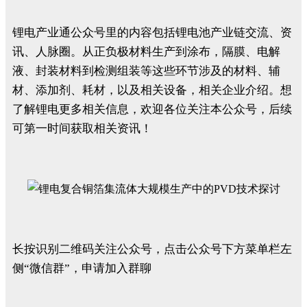
锂电产业通公众号里的内容包括锂电池产业链交流、资
讯、人脉圈。从正负极材料生产到涂布，隔膜、电解
液、封装材料到检测组装等这些环节涉及的材料、辅
材、添加剂、耗材，以及相关设备，相关企业介绍。想
了解锂电更多相关信息，欢迎各位关注本公众号，后续
可第一时间获取相关资讯！
长按识别二维码关注公众号，点击公众号下方菜单栏左
侧“微信群”，申请加入群聊