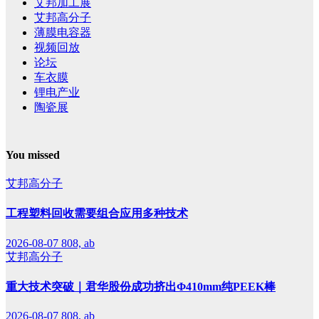
艾邦加工展
艾邦高分子
薄膜电容器
视频回放
论坛
车衣膜
锂电产业
陶瓷展
You missed
艾邦高分子
工程塑料回收需要组合应用多种技术
2026-08-07
808, ab
艾邦高分子
重大技术突破｜君华股份成功挤出Φ410mm纯PEEK棒
2026-08-07
808, ab