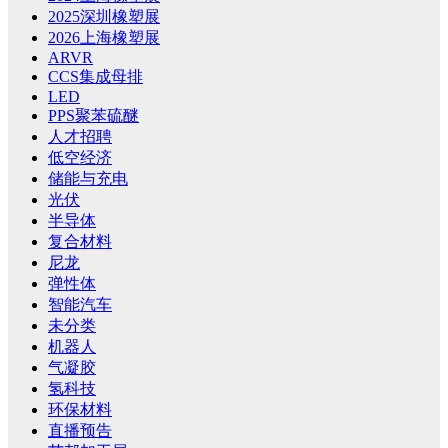
2025深圳橡塑展
2026上海橡塑展
ARVR
CCS集成母排
LED
PPS聚苯硫醚
人才招聘
低空经济
储能与充电
光伏
半导体
复合材料
尼龙
弹性体
智能汽车
未分类
机器人
气凝胶
氢科技
环保材料
直播预告