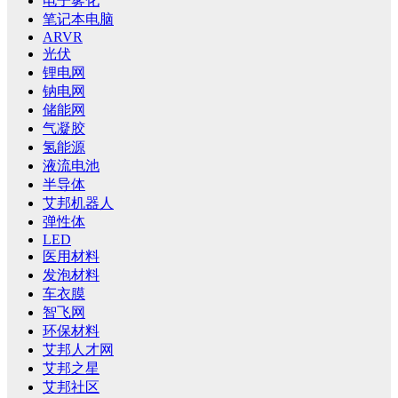
电子雾化
笔记本电脑
ARVR
光伏
锂电网
钠电网
储能网
气凝胶
氢能源
液流电池
半导体
艾邦机器人
弹性体
LED
医用材料
发泡材料
车衣膜
智飞网
环保材料
艾邦人才网
艾邦之星
艾邦社区