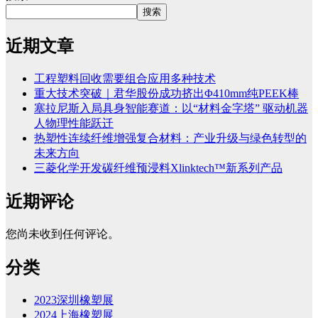
搜索
近期文章
工程塑料回收需要组合应用多种技术
重大技术突破｜君华股份成功挤出Φ410mm纯PEEK棒
塞拉尼斯入局具身智能赛道：以“材料金字塔” 驱动机器
人物理性能跃迁
热塑性连续纤维增强复合材料：产业升级与绿色转型的
未来方向
三菱化学开发碳纤维预浸料Xlinktech™新系列产品
近期评论
您尚未收到任何评论。
分类
2023深圳橡塑展
2024上海橡塑展