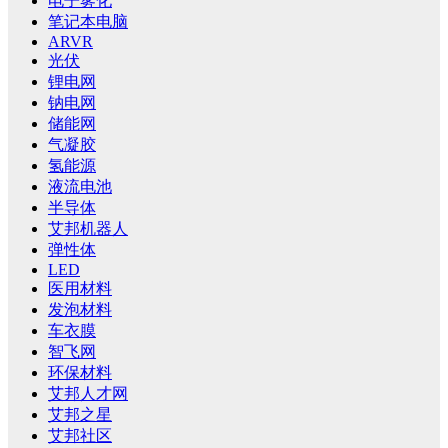
电子雾化
笔记本电脑
ARVR
光伏
锂电网
钠电网
储能网
气凝胶
氢能源
液流电池
半导体
艾邦机器人
弹性体
LED
医用材料
发泡材料
车衣膜
智飞网
环保材料
艾邦人才网
艾邦之星
艾邦社区