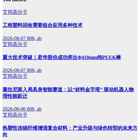
艾邦高分子
工程塑料回收需要组合应用多种技术
2026-08-07
808, ab
艾邦高分子
重大技术突破｜君华股份成功挤出Φ410mm纯PEEK棒
2026-08-07
808, ab
艾邦高分子
塞拉尼斯入局具身智能赛道：以“材料金字塔” 驱动机器人物
理性能跃迁
2026-08-06
808, ab
艾邦高分子
热塑性连续纤维增强复合材料：产业升级与绿色转型的未来方
向