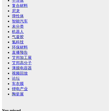
半导体
复合材料
尼龙
弹性体
智能汽车
未分类
机器人
气凝胶
氢科技
环保材料
直播预告
艾邦加工展
艾邦高分子
薄膜电容器
视频回放
论坛
车衣膜
锂电产业
陶瓷展
You missed