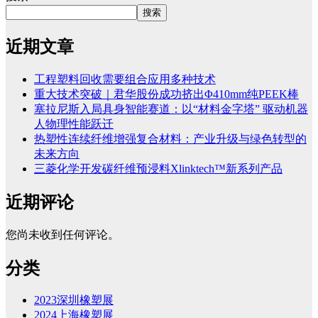
搜索
近期文章
工程塑料回收需要组合应用多种技术
重大技术突破｜君华股份成功挤出Φ410mm纯PEEK棒
塞拉尼斯入局具身智能赛道：以“材料金字塔” 驱动机器
人物理性能跃迁
热塑性连续纤维增强复合材料：产业升级与绿色转型的
未来方向
三菱化学开发碳纤维预浸料Xlinktech™新系列产品
近期评论
您尚未收到任何评论。
分类
2023深圳橡塑展
2024上海橡塑展