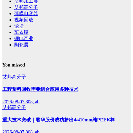
艾邦加工展
艾邦高分子
薄膜电容器
视频回放
论坛
车衣膜
锂电产业
陶瓷展
You missed
艾邦高分子
工程塑料回收需要组合应用多种技术
2026-08-07
808, ab
艾邦高分子
重大技术突破｜君华股份成功挤出Φ410mm纯PEEK棒
2026-08-07
808, ab