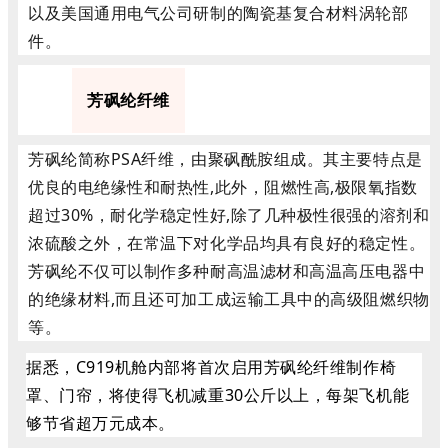
以及美国通用电气公司研制的陶瓷基复合材料涡轮部
件。
6
芳砜纶纤维
芳砜纶简称PSA纤维，由聚砜酰胺组成。其主要特点是
优良的电绝缘性和耐热性,此外，阻燃性高,极限氧指数
超过30%，耐化学稳定性好,除了几种极性很强的溶剂和
浓硫酸之外，在常温下对化学品均具有良好的稳定性。
芳砜纶不仅可以制作多种耐高温滤材和高温高压电器中
的绝缘材料,而且还可加工成运输工具中的高级阻燃织物
等。
据悉，C919机舱内部将首次启用芳砜纶纤维制作椅
罩、门帘，将使得飞机减重30公斤以上，每架飞机能
够节省超万元成本。