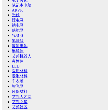
电子雾化
笔记本电脑
ARVR
光伏
锂电网
钠电网
储能网
气凝胶
氢能源
液流电池
半导体
艾邦机器人
弹性体
LED
医用材料
发泡材料
车衣膜
智飞网
环保材料
艾邦人才网
艾邦之星
艾邦社区