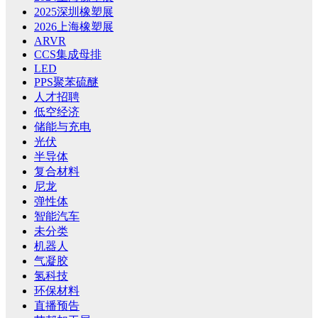
2025深圳橡塑展
2026上海橡塑展
ARVR
CCS集成母排
LED
PPS聚苯硫醚
人才招聘
低空经济
储能与充电
光伏
半导体
复合材料
尼龙
弹性体
智能汽车
未分类
机器人
气凝胶
氢科技
环保材料
直播预告