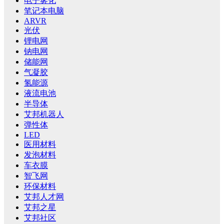
电子雾化
笔记本电脑
ARVR
光伏
锂电网
钠电网
储能网
气凝胶
氢能源
液流电池
半导体
艾邦机器人
弹性体
LED
医用材料
发泡材料
车衣膜
智飞网
环保材料
艾邦人才网
艾邦之星
艾邦社区