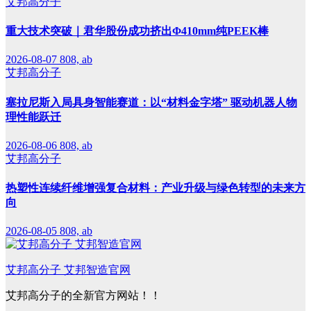
艾邦高分子
重大技术突破｜君华股份成功挤出Φ410mm纯PEEK棒
2026-08-07
808, ab
艾邦高分子
塞拉尼斯入局具身智能赛道：以“材料金字塔” 驱动机器人物
理性能跃迁
2026-08-06
808, ab
艾邦高分子
热塑性连续纤维增强复合材料：产业升级与绿色转型的未来方
向
2026-08-05
808, ab
艾邦高分子 艾邦智造官网
艾邦高分子的全新官方网站！！