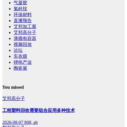
气凝胶
氢科技
环保材料
直播预告
艾邦加工展
艾邦高分子
薄膜电容器
视频回放
论坛
车衣膜
锂电产业
陶瓷展
You missed
艾邦高分子
工程塑料回收需要组合应用多种技术
2026-08-07
808, ab