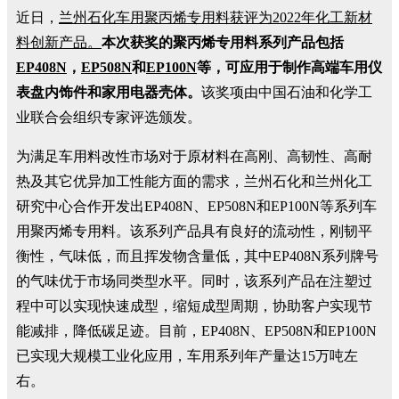
近日，
兰州石化车用聚丙烯专用料获评为2022年化工新材
料创新产品。
本次获奖的聚丙烯专用料系列产品包括
EP408N
，
EP508N
和
EP100N
等，可应用于制作高端车用仪
表盘内饰件和家用电器壳体。
该奖项由中国石油和化学工
业联合会组织专家评选颁发。
为满足车用料改性市场对于原材料在高刚、高韧性、高耐
热及其它优异加工性能方面的需求，兰州石化和兰州化工
研究中心合作开发出EP408N、EP508N和EP100N等系列车
用聚丙烯专用料。该系列产品具有良好的流动性，刚韧平
衡性，气味低，而且挥发物含量低，其中EP408N系列牌号
的气味优于市场同类型水平。同时，该系列产品在注塑过
程中可以实现快速成型，缩短成型周期，协助客户实现节
能减排，降低碳足迹。目前，EP408N、EP508N和EP100N
已实现大规模工业化应用，车用系列年产量达15万吨左
右。