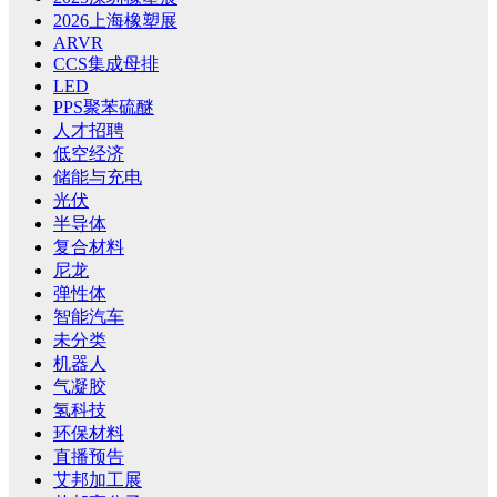
2026上海橡塑展
ARVR
CCS集成母排
LED
PPS聚苯硫醚
人才招聘
低空经济
储能与充电
光伏
半导体
复合材料
尼龙
弹性体
智能汽车
未分类
机器人
气凝胶
氢科技
环保材料
直播预告
艾邦加工展