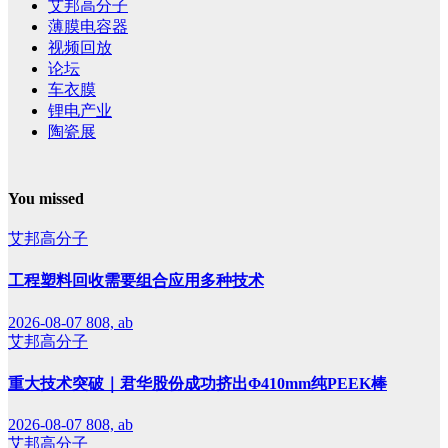
艾邦高分子
薄膜电容器
视频回放
论坛
车衣膜
锂电产业
陶瓷展
You missed
艾邦高分子
工程塑料回收需要组合应用多种技术
2026-08-07
808, ab
艾邦高分子
重大技术突破｜君华股份成功挤出Φ410mm纯PEEK棒
2026-08-07
808, ab
艾邦高分子