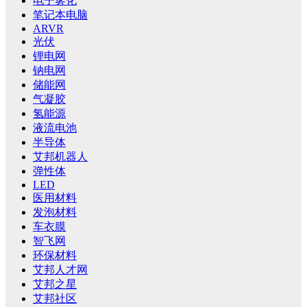
电子雾化
笔记本电脑
ARVR
光伏
锂电网
钠电网
储能网
气凝胶
氢能源
液流电池
半导体
艾邦机器人
弹性体
LED
医用材料
发泡材料
车衣膜
智飞网
环保材料
艾邦人才网
艾邦之星
艾邦社区