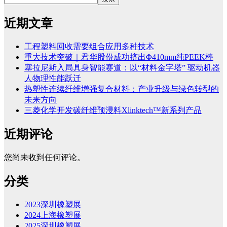
近期文章
工程塑料回收需要组合应用多种技术
重大技术突破｜君华股份成功挤出Φ410mm纯PEEK棒
塞拉尼斯入局具身智能赛道：以“材料金字塔” 驱动机器
人物理性能跃迁
热塑性连续纤维增强复合材料：产业升级与绿色转型的
未来方向
三菱化学开发碳纤维预浸料Xlinktech™新系列产品
近期评论
您尚未收到任何评论。
分类
2023深圳橡塑展
2024上海橡塑展
2025深圳橡塑展