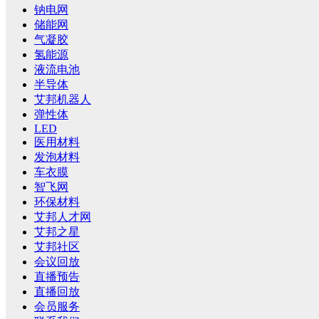
钠电网
储能网
气凝胶
氢能源
液流电池
半导体
艾邦机器人
弹性体
LED
医用材料
发泡材料
车衣膜
智飞网
环保材料
艾邦人才网
艾邦之星
艾邦社区
会议回放
直播预告
直播回放
会员服务