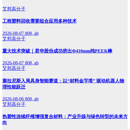
艾邦高分子
工程塑料回收需要组合应用多种技术
2026-08-07
808, ab
艾邦高分子
重大技术突破｜君华股份成功挤出Φ410mm纯PEEK棒
2026-08-07
808, ab
艾邦高分子
塞拉尼斯入局具身智能赛道：以“材料金字塔” 驱动机器人物
理性能跃迁
2026-08-06
808, ab
艾邦高分子
热塑性连续纤维增强复合材料：产业升级与绿色转型的未来方
向