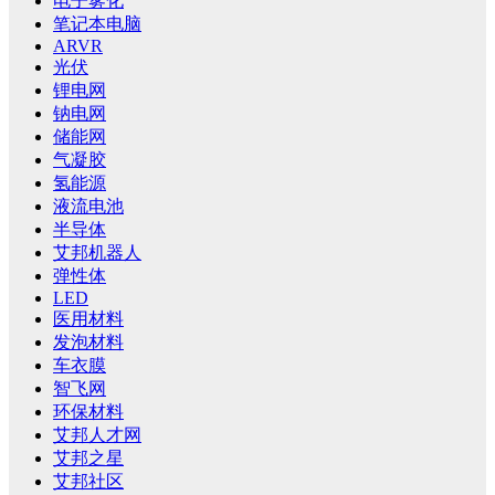
电子雾化
笔记本电脑
ARVR
光伏
锂电网
钠电网
储能网
气凝胶
氢能源
液流电池
半导体
艾邦机器人
弹性体
LED
医用材料
发泡材料
车衣膜
智飞网
环保材料
艾邦人才网
艾邦之星
艾邦社区