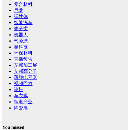
复合材料
尼龙
弹性体
智能汽车
未分类
机器人
气凝胶
氢科技
环保材料
直播预告
艾邦加工展
艾邦高分子
薄膜电容器
视频回放
论坛
车衣膜
锂电产业
陶瓷展
You missed