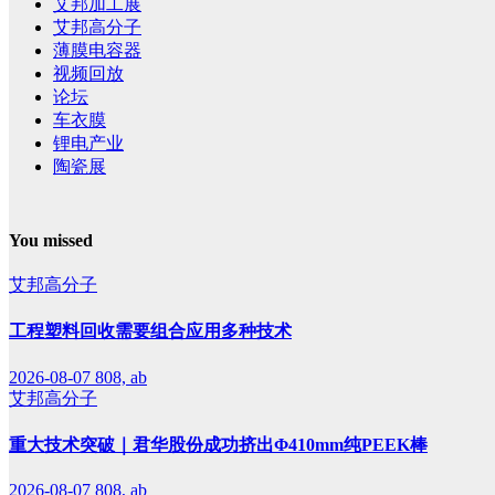
艾邦加工展
艾邦高分子
薄膜电容器
视频回放
论坛
车衣膜
锂电产业
陶瓷展
You missed
艾邦高分子
工程塑料回收需要组合应用多种技术
2026-08-07
808, ab
艾邦高分子
重大技术突破｜君华股份成功挤出Φ410mm纯PEEK棒
2026-08-07
808, ab