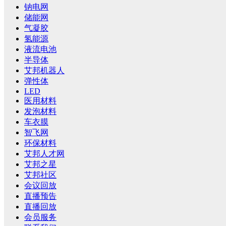
钠电网
储能网
气凝胶
氢能源
液流电池
半导体
艾邦机器人
弹性体
LED
医用材料
发泡材料
车衣膜
智飞网
环保材料
艾邦人才网
艾邦之星
艾邦社区
会议回放
直播预告
直播回放
会员服务