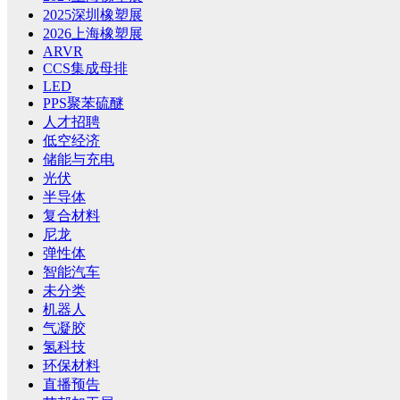
2025深圳橡塑展
2026上海橡塑展
ARVR
CCS集成母排
LED
PPS聚苯硫醚
人才招聘
低空经济
储能与充电
光伏
半导体
复合材料
尼龙
弹性体
智能汽车
未分类
机器人
气凝胶
氢科技
环保材料
直播预告