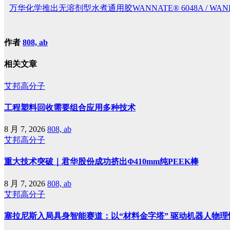
万华化学推出无溶剂型水煮通用胶WANNATE® 6048A / WANEX
作者
808, ab
相关文章
艾邦高分子
工程塑料回收需要组合应用多种技术
8 月 7, 2026
808, ab
艾邦高分子
重大技术突破｜君华股份成功挤出Φ410mm纯PEEK棒
8 月 7, 2026
808, ab
艾邦高分子
塞拉尼斯入局具身智能赛道：以“材料金字塔” 驱动机器人物理