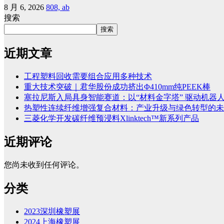
8 月 6, 2026
808, ab
搜索
搜索
近期文章
工程塑料回收需要组合应用多种技术
重大技术突破｜君华股份成功挤出Φ410mm纯PEEK棒
塞拉尼斯入局具身智能赛道：以“材料金字塔” 驱动机器
热塑性连续纤维增强复合材料：产业升级与绿色转型的未
三菱化学开发碳纤维预浸料Xlinktech™新系列产品
近期评论
您尚未收到任何评论。
分类
2023深圳橡塑展
2024上海橡塑展