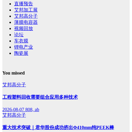
直播预告
艾邦加工展
艾邦高分子
薄膜电容器
视频回放
论坛
车衣膜
锂电产业
陶瓷展
You missed
艾邦高分子
工程塑料回收需要组合应用多种技术
2026-08-07
808, ab
艾邦高分子
重大技术突破｜君华股份成功挤出Φ410mm纯PEEK棒