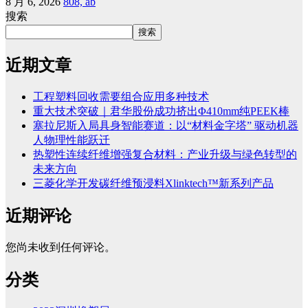
8 月 6, 2026
808, ab
搜索
搜索
近期文章
工程塑料回收需要组合应用多种技术
重大技术突破｜君华股份成功挤出Φ410mm纯PEEK棒
塞拉尼斯入局具身智能赛道：以“材料金字塔” 驱动机器
人物理性能跃迁
热塑性连续纤维增强复合材料：产业升级与绿色转型的
未来方向
三菱化学开发碳纤维预浸料Xlinktech™新系列产品
近期评论
您尚未收到任何评论。
分类