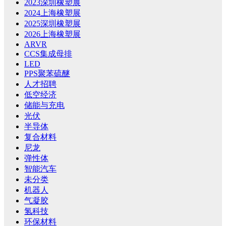
2023深圳橡塑展
2024上海橡塑展
2025深圳橡塑展
2026上海橡塑展
ARVR
CCS集成母排
LED
PPS聚苯硫醚
人才招聘
低空经济
储能与充电
光伏
半导体
复合材料
尼龙
弹性体
智能汽车
未分类
机器人
气凝胶
氢科技
环保材料