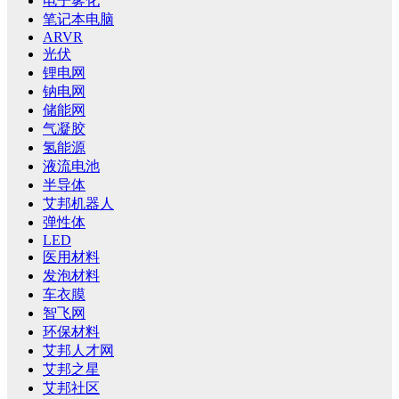
电子雾化
笔记本电脑
ARVR
光伏
锂电网
钠电网
储能网
气凝胶
氢能源
液流电池
半导体
艾邦机器人
弹性体
LED
医用材料
发泡材料
车衣膜
智飞网
环保材料
艾邦人才网
艾邦之星
艾邦社区