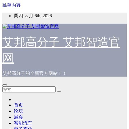
跳至内容
周四. 8 月 6th, 2026
艾邦高分子 艾邦智造官
网
艾邦高分子的全新官方网站！！
首页
论坛
展会
智能汽车