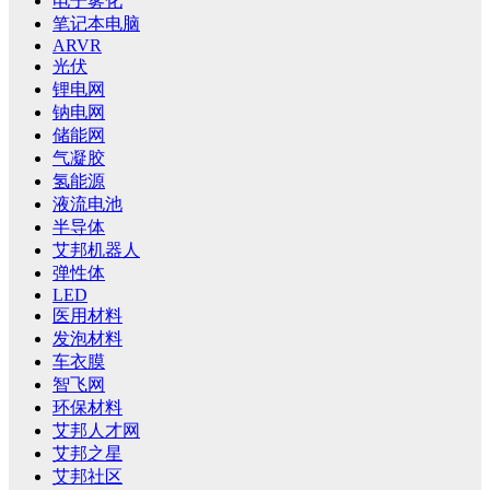
电子雾化
笔记本电脑
ARVR
光伏
锂电网
钠电网
储能网
气凝胶
氢能源
液流电池
半导体
艾邦机器人
弹性体
LED
医用材料
发泡材料
车衣膜
智飞网
环保材料
艾邦人才网
艾邦之星
艾邦社区