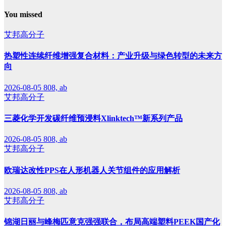
You missed
艾邦高分子
热塑性连续纤维增强复合材料：产业升级与绿色转型的未来方
向
2026-08-05
808, ab
艾邦高分子
三菱化学开发碳纤维预浸料Xlinktech™新系列产品
2026-08-05
808, ab
艾邦高分子
欧瑞达改性PPS在人形机器人关节组件的应用解析
2026-08-05
808, ab
艾邦高分子
锦湖日丽与峰梅匹意克强强联合，布局高端塑料PEEK国产化