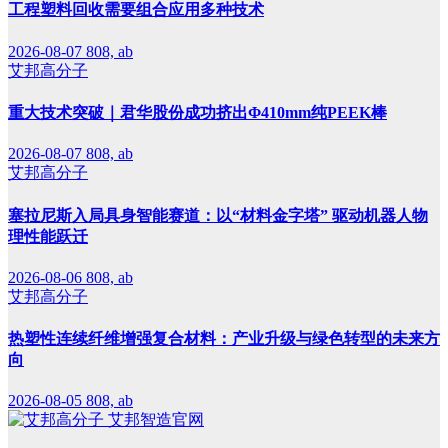
工程塑料回收需要组合应用多种技术
2026-08-07
808, ab
艾邦高分子
重大技术突破｜君华股份成功挤出Φ410mm纯PEEK棒
2026-08-07
808, ab
艾邦高分子
塞拉尼斯入局具身智能赛道：以“材料金字塔” 驱动机器人物
理性能跃迁
2026-08-06
808, ab
艾邦高分子
热塑性连续纤维增强复合材料：产业升级与绿色转型的未来方
向
2026-08-05
808, ab