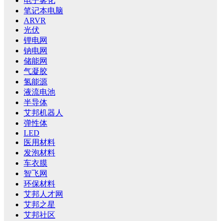
电子雾化
笔记本电脑
ARVR
光伏
锂电网
钠电网
储能网
气凝胶
氢能源
液流电池
半导体
艾邦机器人
弹性体
LED
医用材料
发泡材料
车衣膜
智飞网
环保材料
艾邦人才网
艾邦之星
艾邦社区