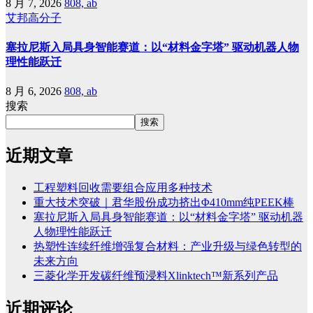
8 月 7, 2026
808, ab
艾邦高分子
塞拉尼斯入局具身智能赛道：以“材料金字塔” 驱动机器人物
理性能跃迁
8 月 6, 2026
808, ab
搜索
搜索
近期文章
工程塑料回收需要组合应用多种技术
重大技术突破｜君华股份成功挤出Φ410mm纯PEEK棒
塞拉尼斯入局具身智能赛道：以“材料金字塔” 驱动机器
人物理性能跃迁
热塑性连续纤维增强复合材料：产业升级与绿色转型的
未来方向
三菱化学开发碳纤维预浸料Xlinktech™新系列产品
近期评论