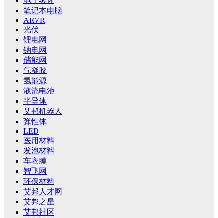
电子雾化
笔记本电脑
ARVR
光伏
锂电网
钠电网
储能网
气凝胶
氢能源
液流电池
半导体
艾邦机器人
弹性体
LED
医用材料
发泡材料
车衣膜
智飞网
环保材料
艾邦人才网
艾邦之星
艾邦社区