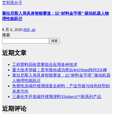
艾邦高分子
塞拉尼斯入局具身智能赛道：以“材料金字塔” 驱动机器人物
理性能跃迁
8 月 6, 2026
808, ab
搜索
搜索
近期文章
工程塑料回收需要组合应用多种技术
重大技术突破｜君华股份成功挤出Φ410mm纯PEEK棒
塞拉尼斯入局具身智能赛道：以“材料金字塔” 驱动机器
人物理性能跃迁
热塑性连续纤维增强复合材料：产业升级与绿色转型的
未来方向
三菱化学开发碳纤维预浸料Xlinktech™新系列产品
近期评论