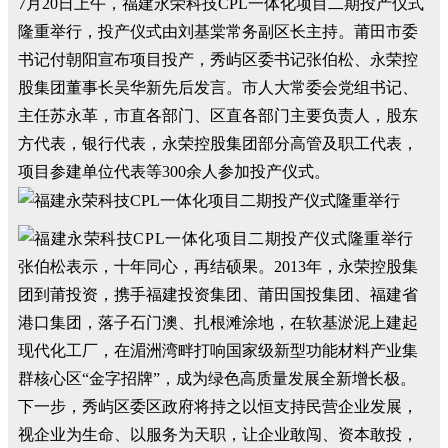
7月20日上午，福建永荣科技CPL一体化项目二期投产仪式
隆重举行，投产仪式由刘基棠常务副区长主持。莆田市委
书记付朝阳宣布项目投产，秀屿区委书记张伯松、永荣控
股集团董事长吴华新先后发言。市人大常委会党组书记、
主任苏永革，市直各部门、区直各部门主要负责人，股东
方代表，银行代表，永荣控股集团部分高管及职工代表，
项目参建单位代表等300余人参加投产仪式。
张伯松表示，十年同心，再结硕果。2013年，永荣控股集
团到莆投资，携手福建投资集团、莆田国投集团、福建省
港口集团，落子石门澳、扎根滩涂地，在软基淤泥上建起
现代化工厂，在湄洲湾畔打响国家级新型功能材料产业集
群核心区“金字招牌”，成为绿色高质量发展全新增长极。
下一步，秀屿区委区政府将持之以恒支持民营企业发展，
视企业为生命、以服务为天职，让企业敢闯、资本敢投，