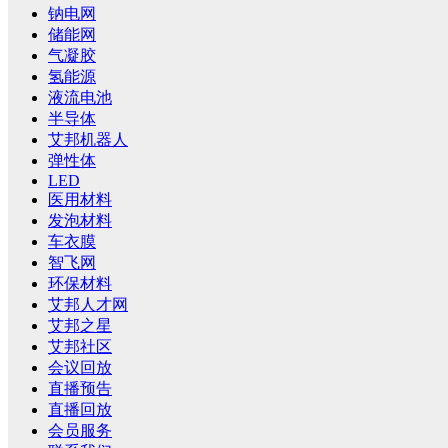
钠电网
储能网
气凝胶
氢能源
液流电池
半导体
艾邦机器人
弹性体
LED
医用材料
发泡材料
车衣膜
智飞网
环保材料
艾邦人才网
艾邦之星
艾邦社区
会议回放
直播预告
直播回放
会员服务