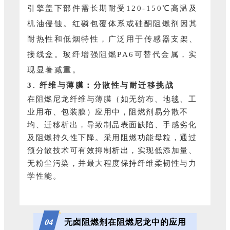
引擎盖下部件需长期耐受120-150℃高温及
机油侵蚀。红磷包覆体系或硅酮阻燃剂因其
耐热性和低烟特性，广泛用于传感器支架、
接线盒。玻纤增强阻燃PA6可替代金属，实
现显著减重。
3. 纤维与薄膜：分散性与耐迁移挑战
在阻燃尼龙纤维与薄膜（如无纺布、地毯、工
业用布、包装膜）应用中，阻燃剂易分散不
均、迁移析出，导致制品表面缺陷、手感劣化
及阻燃持久性下降。采用阻燃功能母粒，通过
预分散技术可有效抑制析出，实现低添加量、
无粉尘污染，并最大程度保持纤维柔韧性与力
学性能。
无卤阻燃剂在阻燃尼龙中的应用
0
4