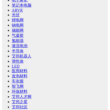
电子雾化
笔记本电脑
ARVR
光伏
锂电网
钠电网
储能网
气凝胶
氢能源
液流电池
半导体
艾邦机器人
弹性体
LED
医用材料
发泡材料
车衣膜
智飞网
环保材料
艾邦人才网
艾邦之星
艾邦社区