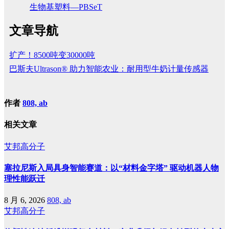
生物基塑料—PBSeT
文章导航
扩产！8500吨变30000吨
巴斯夫Ultrason® 助力智能农业：耐用型牛奶计量传感器
作者
808, ab
相关文章
艾邦高分子
塞拉尼斯入局具身智能赛道：以“材料金字塔” 驱动机器人物
理性能跃迁
8 月 6, 2026
808, ab
艾邦高分子