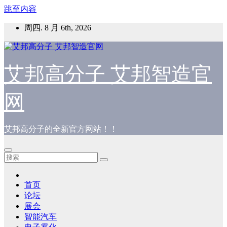
跳至内容
周四. 8 月 6th, 2026
艾邦高分子 艾邦智造官
网
艾邦高分子的全新官方网站！！
首页
论坛
展会
智能汽车