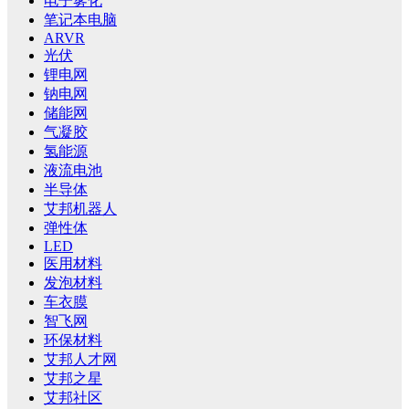
电子雾化
笔记本电脑
ARVR
光伏
锂电网
钠电网
储能网
气凝胶
氢能源
液流电池
半导体
艾邦机器人
弹性体
LED
医用材料
发泡材料
车衣膜
智飞网
环保材料
艾邦人才网
艾邦之星
艾邦社区