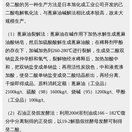
癸二酸的另一种生产方法是日本旭化成工业公司开发的己
二酸电解氧化法，与蓖麻油碱解法相比成本较高，故未大
规模生产。
（1）蓖麻油裂解法：蓖麻油在碱作用下加热水解生成蓖麻
油酸钠皂，然后加硫酸酸解生成蓖麻油酸；在稀释剂甲酚
的存在下，加碱加热到260-280℃进行裂解，生成癸二酸双
钠盐及仲辛醇和氢气，裂解物经水稀释后，加热加酸中
和，把双钠盐变成单钠盐；再用活性炭脱色，中和液煮沸
加酸，使癸二酸单钠盐变成癸二酸结晶析出，再经分离、
干燥即得成品。原料消耗定额：蓖麻油（工业品）
2100kg/t、硫酸（98）1600kg/t、烧碱（95）1200kg/t、甲酚
（工业品）100kg/t。
（2）石油正癸烷发酵法：利用200#溶剂油或166－182℃馏
分中分离制得的正癸烷，以19-2解脂假丝酵母发酵可制得
癸二酸。