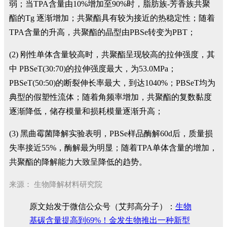
弱；当TPA含量由10%增加至90%时，脂肪族-芳香族共聚
酯的Tg 逐渐增加；共聚酯具有较为接近的热稳定性；随着
TPA含量的升高，共聚酯的晶型由PBSe转变为PBT；
(2) 刚性单体含量较高时，共聚酯呈现较高的拉伸强度，其
中 PBSeT(30:70)的拉伸强度最大，为53.0MPa；
PBSeT(50:50)的断裂伸长率最大，到达1040%；PBSeT均为
典型的假塑性流体；随着角频率增加，共聚酯的复数黏度
逐渐降低，储存模量和损耗模量逐渐升高；
(3) 黑曲霉菌降解实验表明，PBSe样品酶解60d后，质量损
失率接近55%，酶解最为明显；随着TPA单体含量的增加，
共聚酯的降解能力大致呈降低的趋势。
来源：
生物降解材料研究院
原文始发于微信公众号（艾邦高分子）：
生物
基碳含量提高到69%！金发生物推出一种新型