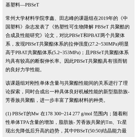
常州大学材料学院李鑫、田志峰的课题组在2019年的《中
国塑料》杂志发表了《热塑性可生物降解 PBSeT 共聚酷的
合成及性能研究》论文，对比PBSeT和PBAT两个共聚体
系，发现PBSeT共聚酯体系的拉伸强度(27.2~530MPa)明显
高于PBAT共聚酯体系(5.2~353MPa)；且PBSeT共聚酯体系
均具有较高的断裂伸长率。因此PBSeT共聚酯具有强而韧
的良好力学性能。
该课题组对刚性单体含量与共聚酯性能间的关系进行了理
论探索，同时合成出一种具体良好机械性能的新型脂肪族-
芳香族共聚酯，进一步丰富了聚酯材料的种类。
(1) PBSeT的Mw 在178 300~214 277 g/mol 范围内；随着刚
性单体TPA含量的增加，脂肪族- 芳香族共聚的Tm、Tc星
现出先降低后升高的趋势，其中PBSeT(50:50)结晶能力最