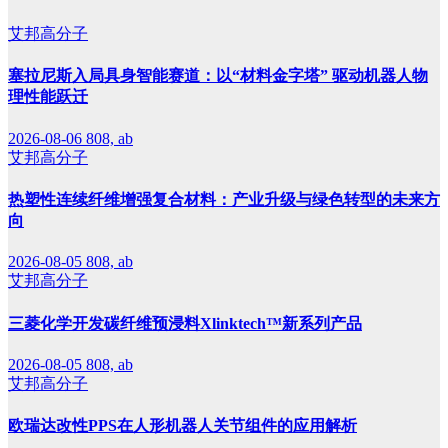
艾邦高分子
塞拉尼斯入局具身智能赛道：以“材料金字塔” 驱动机器人物
理性能跃迁
2026-08-06
808, ab
艾邦高分子
热塑性连续纤维增强复合材料：产业升级与绿色转型的未来方
向
2026-08-05
808, ab
艾邦高分子
三菱化学开发碳纤维预浸料Xlinktech™新系列产品
2026-08-05
808, ab
艾邦高分子
欧瑞达改性PPS在人形机器人关节组件的应用解析