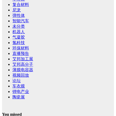
复合材料
尼龙
弹性体
智能汽车
未分类
机器人
气凝胶
氢科技
环保材料
直播预告
艾邦加工展
艾邦高分子
薄膜电容器
视频回放
论坛
车衣膜
锂电产业
陶瓷展
You missed