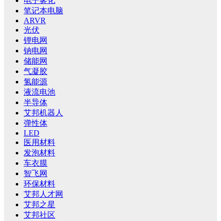
电子雾化
笔记本电脑
ARVR
光伏
锂电网
钠电网
储能网
气凝胶
氢能源
液流电池
半导体
艾邦机器人
弹性体
LED
医用材料
发泡材料
车衣膜
智飞网
环保材料
艾邦人才网
艾邦之星
艾邦社区