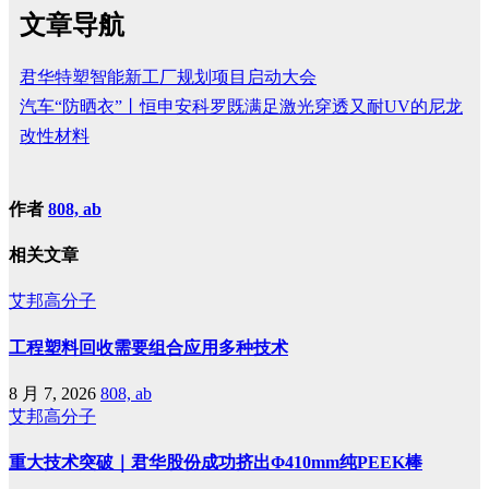
文章导航
君华特塑智能新工厂规划项目启动大会
汽车“防晒衣”丨恒申安科罗既满足激光穿透又耐UV的尼龙
改性材料
作者
808, ab
相关文章
艾邦高分子
工程塑料回收需要组合应用多种技术
8 月 7, 2026
808, ab
艾邦高分子
重大技术突破｜君华股份成功挤出Φ410mm纯PEEK棒