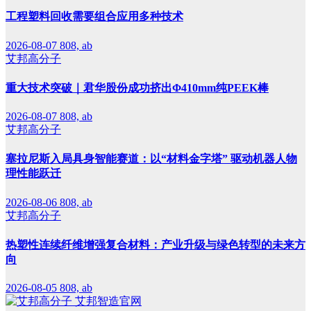
工程塑料回收需要组合应用多种技术
2026-08-07
808, ab
艾邦高分子
重大技术突破｜君华股份成功挤出Φ410mm纯PEEK棒
2026-08-07
808, ab
艾邦高分子
塞拉尼斯入局具身智能赛道：以“材料金字塔” 驱动机器人物
理性能跃迁
2026-08-06
808, ab
艾邦高分子
热塑性连续纤维增强复合材料：产业升级与绿色转型的未来方
向
2026-08-05
808, ab