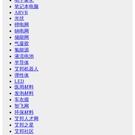
电子雾化
笔记本电脑
ARVR
光伏
锂电网
钠电网
储能网
气凝胶
氢能源
液流电池
半导体
艾邦机器人
弹性体
LED
医用材料
发泡材料
车衣膜
智飞网
环保材料
艾邦人才网
艾邦之星
艾邦社区