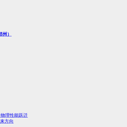
 郑州）
人物理性能跃迁
来方向