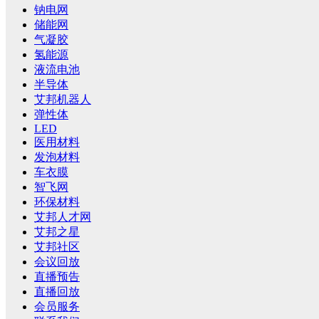
钠电网
储能网
气凝胶
氢能源
液流电池
半导体
艾邦机器人
弹性体
LED
医用材料
发泡材料
车衣膜
智飞网
环保材料
艾邦人才网
艾邦之星
艾邦社区
会议回放
直播预告
直播回放
会员服务