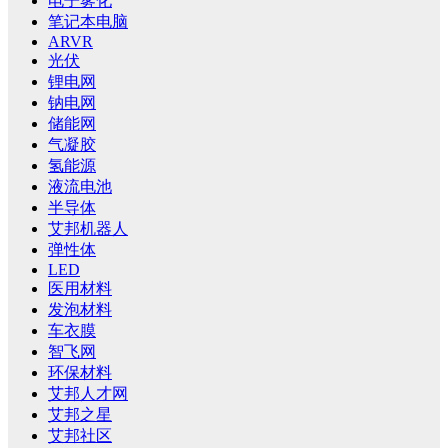
电子雾化
笔记本电脑
ARVR
光伏
锂电网
钠电网
储能网
气凝胶
氢能源
液流电池
半导体
艾邦机器人
弹性体
LED
医用材料
发泡材料
车衣膜
智飞网
环保材料
艾邦人才网
艾邦之星
艾邦社区