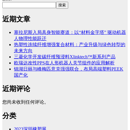
搜索
近期文章
塞拉尼斯入局具身智能赛道：以“材料金字塔” 驱动机器
人物理性能跃迁
热塑性连续纤维增强复合材料：产业升级与绿色转型的
未来方向
三菱化学开发碳纤维预浸料Xlinktech™新系列产品
欧瑞达改性PPS在人形机器人关节组件的应用解析
锦湖日丽与峰梅匹意克强强联合，布局高端塑料PEEK
国产化
近期评论
您尚未收到任何评论。
分类
2023深圳橡塑展