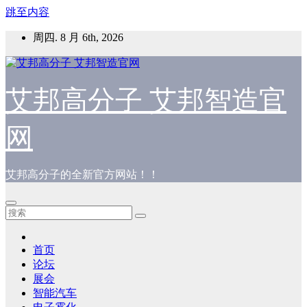
跳至内容
周四. 8 月 6th, 2026
艾邦高分子 艾邦智造官
网
艾邦高分子的全新官方网站！！
首页
论坛
展会
智能汽车