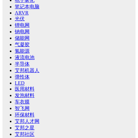
电子雾化
笔记本电脑
ARVR
光伏
锂电网
钠电网
储能网
气凝胶
氢能源
液流电池
半导体
艾邦机器人
弹性体
LED
医用材料
发泡材料
车衣膜
智飞网
环保材料
艾邦人才网
艾邦之星
艾邦社区