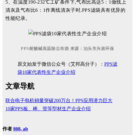
5、在温度190-232℃工矿条件下,气布比高达5：1做线上
清灰及气布比6：1作离线清灰子时,PPS滤袋具有优异的
性能纪录。
PPS耐酸碱高温除尘布袋 来源：泊头市兴泉环保
原文始发于微信公众号（艾邦高分子）：
PPS滤
袋10家代表性生产企业介绍
文章导航
联合电子电机销量突破200万台！PPS应用潜力巨大
10家PPS板、棒、管等型材生产企业介绍
作者
808, ab