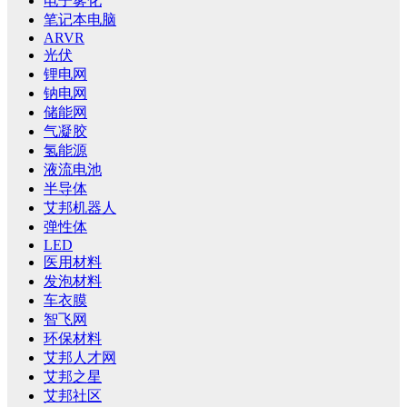
电子雾化
笔记本电脑
ARVR
光伏
锂电网
钠电网
储能网
气凝胶
氢能源
液流电池
半导体
艾邦机器人
弹性体
LED
医用材料
发泡材料
车衣膜
智飞网
环保材料
艾邦人才网
艾邦之星
艾邦社区