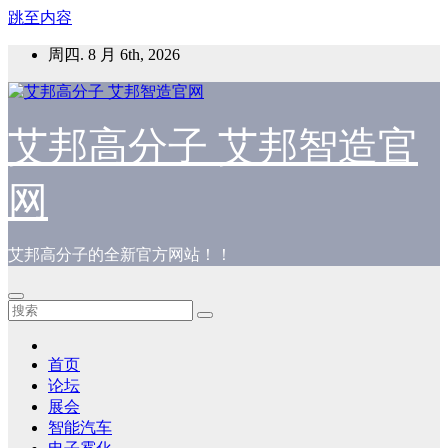
跳至内容
周四. 8 月 6th, 2026
艾邦高分子 艾邦智造官
网
艾邦高分子的全新官方网站！！
首页
论坛
展会
智能汽车