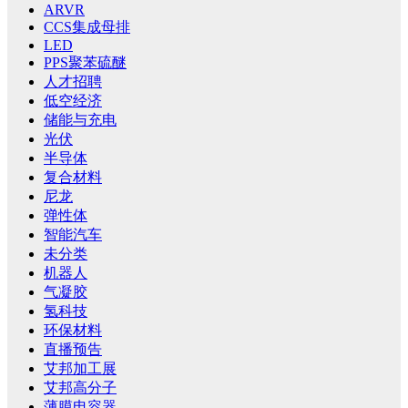
ARVR
CCS集成母排
LED
PPS聚苯硫醚
人才招聘
低空经济
储能与充电
光伏
半导体
复合材料
尼龙
弹性体
智能汽车
未分类
机器人
气凝胶
氢科技
环保材料
直播预告
艾邦加工展
艾邦高分子
薄膜电容器