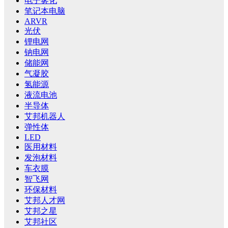
电子雾化
笔记本电脑
ARVR
光伏
锂电网
钠电网
储能网
气凝胶
氢能源
液流电池
半导体
艾邦机器人
弹性体
LED
医用材料
发泡材料
车衣膜
智飞网
环保材料
艾邦人才网
艾邦之星
艾邦社区