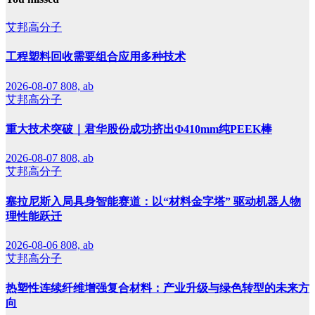
艾邦高分子
工程塑料回收需要组合应用多种技术
2026-08-07
808, ab
艾邦高分子
重大技术突破｜君华股份成功挤出Φ410mm纯PEEK棒
2026-08-07
808, ab
艾邦高分子
塞拉尼斯入局具身智能赛道：以“材料金字塔” 驱动机器人物
理性能跃迁
2026-08-06
808, ab
艾邦高分子
热塑性连续纤维增强复合材料：产业升级与绿色转型的未来方
向