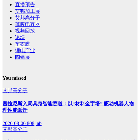
直播预告
艾邦加工展
艾邦高分子
薄膜电容器
视频回放
论坛
车衣膜
锂电产业
陶瓷展
You missed
艾邦高分子
塞拉尼斯入局具身智能赛道：以“材料金字塔” 驱动机器人物
理性能跃迁
2026-08-06
808, ab
艾邦高分子