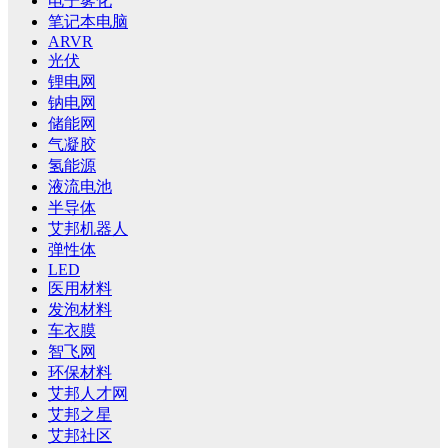
电子雾化
笔记本电脑
ARVR
光伏
锂电网
钠电网
储能网
气凝胶
氢能源
液流电池
半导体
艾邦机器人
弹性体
LED
医用材料
发泡材料
车衣膜
智飞网
环保材料
艾邦人才网
艾邦之星
艾邦社区