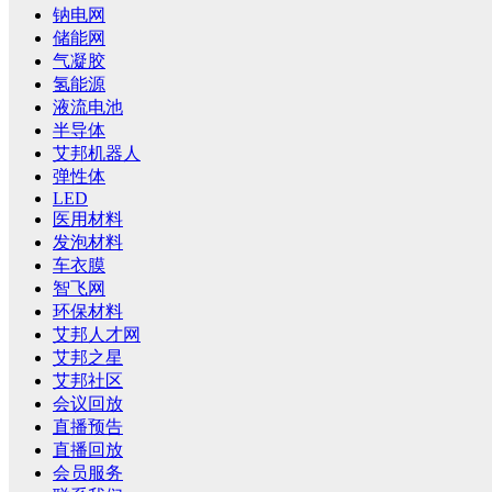
钠电网
储能网
气凝胶
氢能源
液流电池
半导体
艾邦机器人
弹性体
LED
医用材料
发泡材料
车衣膜
智飞网
环保材料
艾邦人才网
艾邦之星
艾邦社区
会议回放
直播预告
直播回放
会员服务