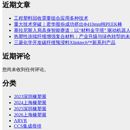
近期文章
工程塑料回收需要组合应用多种技术
重大技术突破｜君华股份成功挤出Φ410mm纯PEEK棒
塞拉尼斯入局具身智能赛道：以“材料金字塔” 驱动机器
热塑性连续纤维增强复合材料：产业升级与绿色转型的未
三菱化学开发碳纤维预浸料Xlinktech™新系列产品
近期评论
您尚未收到任何评论。
分类
2023深圳橡塑展
2024上海橡塑展
2025深圳橡塑展
2026上海橡塑展
ARVR
CCS集成母排