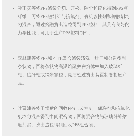
孙正滨等将PPS滤袋分切、开松、除尘和碎化得到PPS短
纤维，再将PPS短纤维与抗氧剂、有机改性剂和抑酸剂均
匀混合，通过熔融挤出造粒得到PPS粒料，其具有良好的
力学性能，可用于生产PPS塑料制件。
李林朝等将PPS和PTFE复合滤袋清洗、烘干和分割得到
条状物，再将条状物高温熔融并在熔体中加入玻璃纤
维、碳纤维或纳米颗粒，最后经过挤出装置制备相应产
品。
叶晋浦等将干燥后的回收PPS与改性剂、偶联剂和抗氧化
剂均匀混合得到中间混合物，再将混合物与玻璃纤维熔
融共混、挤出造粒得到回收PPS组合物。