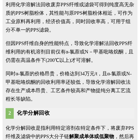
利用化学溶解法回收废弃PPS纤维或滤袋可得到纯度高无杂
质的PPS树脂粉体，其性能与原PPS树脂粉体相近，可作为
工业原料再利用，经济价值高，同时回收率高，可用于组
分不单一的PPS滤袋。
但因PPS纤维自身的性能特点，导致化学溶解法回收PPS纤
维利用的有机溶剂目前仅有α-氯萘或N－甲基吡咯烷酮，且
仍需在高温条件下(200℃以上)才可溶解。
同时α-氯萘的价格昂贵，价格达到34万元/t，且α-氯萘或N-
甲基吡咯烷酮的回收利用率还较低，导致化学溶解回收法
存在生产成本昂贵、工艺条件较高和产物提纯分离工艺流
程长等缺陷。
化学分解回收
2
化学分解回收是指利用特定溶剂在特定条件下，将废弃PPS
纤维及滤袋中的PPS大分子链
解聚成单体或低聚物
，然后再