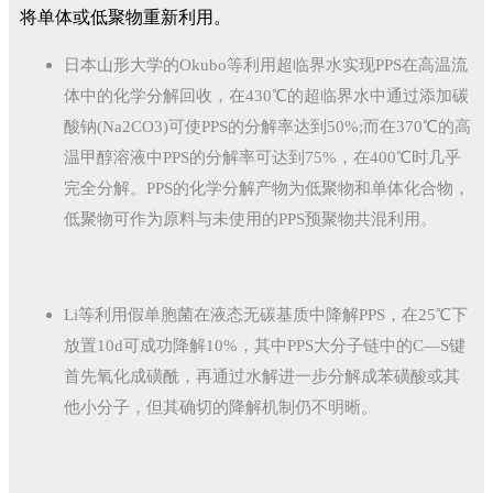
将单体或低聚物重新利用。
日本山形大学的Okubo等利用超临界水实现PPS在高温流
体中的化学分解回收，在430℃的超临界水中通过添加碳
酸钠(Na2CO3)可使PPS的分解率达到50%;而在370℃的高
温甲醇溶液中PPS的分解率可达到75%，在400℃时几乎
完全分解。PPS的化学分解产物为低聚物和单体化合物，
低聚物可作为原料与未使用的PPS预聚物共混利用。
Li等利用假单胞菌在液态无碳基质中降解PPS，在25℃下
放置10d可成功降解10%，其中PPS大分子链中的C—S键
首先氧化成磺酰，再通过水解进一步分解成苯磺酸或其
他小分子，但其确切的降解机制仍不明晰。