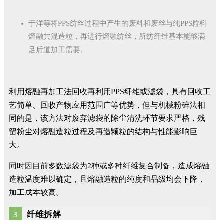
于洋等将PPS纺丝过程中产生的废料和废丝与纯PPS粒料
熔融共混造粒，再进行熔融纺丝，所纺纤维基本能够满
足后道加工需要。
利用熔融再加工法回收再利用PPS纤维或滤袋，具有回收工
艺简单、回收产物应用范围广等优势，但与机械粉碎法相
同的是，该方法对废弃滤袋的除尘清洗环节要求严格，残
留粉尘对熔融造粒过程及再造颗粒的结构与性能影响巨
大。
同时因目前多数滤袋为2种或多种纤维复合制备，造成熔融
造粒温度难以确定，且熔融造粒的纯度和品级均会下降，
加工成本较高。
纤维拆解
3