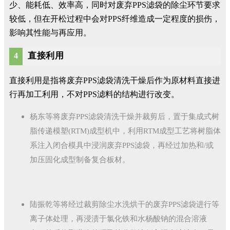
少、能耗低、效率高，同时对废弃PPS滤袋的除尘环节要求
较低，但在开松过程中会对PPS纤维造成一定程度的损伤，
影响其性能与再应用。
直接利用
4
直接利用是指将废弃PPS滤袋清洗干燥后作为原材料直接进
行再加工利用，不对PPS滤料的结构进行改变。
杨东等将废弃PPS滤袋清洗干燥并裁剪后，置于集成式树
脂传递模塑(RTM)成型机中，利用RTM成型工艺将树脂体
系注入闭合模具中浸润废弃PPS滤袋，再经过加热和/或
加压固化成型制备复合板材。
陆振乾等将经过裁剪除尘水洗烘干的废弃PPS滤袋进行等
离子体处理，再浸渍于氯化铁和水杨酸钠的混合溶液