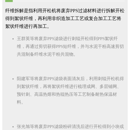
纤维拆解是指利用开松机将废弃PPS过滤材料进行拆解开松
得到絮状纤维，再利用非织造加工工艺或复合加工工艺将
絮状纤维进行再加工。
王群英等将废弃PPS滤袋进行刺辊开松得到PPS絮状纤
维，再通过剪切获得PPS短纤维，并与水泥干粉高速剪切
共混制备纤维水泥干粉共混物。
阳建军等将废弃PPS滤袋表面清灰后，利用刺辊开松机得
到絮状纤维，再将絮状纤维进行梳理成网、多层铺网、
预针刺、高温热熔和热辊热压等工艺制备耐热保温材
料。
张光旭等将废弃PPS滤袋粉碎清洗后进行开松得到小块或