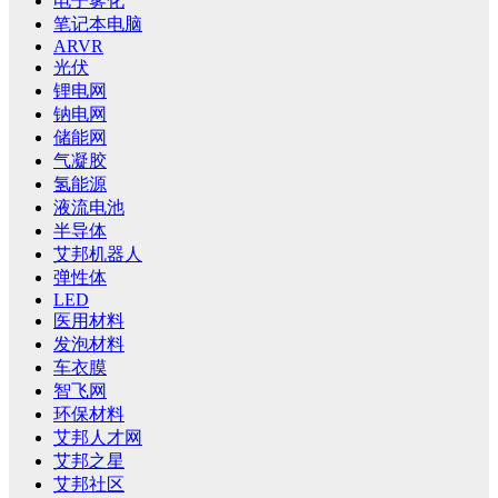
电子雾化
笔记本电脑
ARVR
光伏
锂电网
钠电网
储能网
气凝胶
氢能源
液流电池
半导体
艾邦机器人
弹性体
LED
医用材料
发泡材料
车衣膜
智飞网
环保材料
艾邦人才网
艾邦之星
艾邦社区