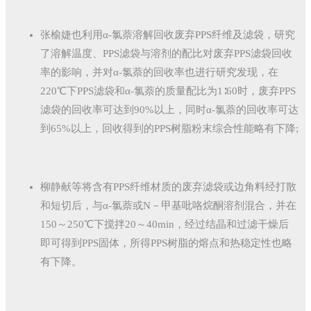
张榆婕也利用α-氯萘溶解回收废弃PPS纤维及滤袋，研究
了溶解温度、PPS滤袋与溶剂的配比对废弃PPS滤袋回收
率的影响，并对α-氯萘的回收率也进行研究发现，在
220℃下PPS滤袋和α-氯萘的质量配比为1∶60时，废弃PPS
滤袋的回收率可达到90%以上，同时α-氯萘的回收率可达
到65%以上，回收得到的PPS树脂粉末综合性能略有下降;
柳静献等将含有PPS纤维材质的废弃滤袋或边角料经打散
和短切后，与α-氯萘或N－甲基吡咯烷酮溶剂混合，并在
150～250℃下搅拌20～40min，经过结晶和过滤干燥后
即可得到PPS固体，所得PPS树脂的熔点和热稳定性也略
有下降。