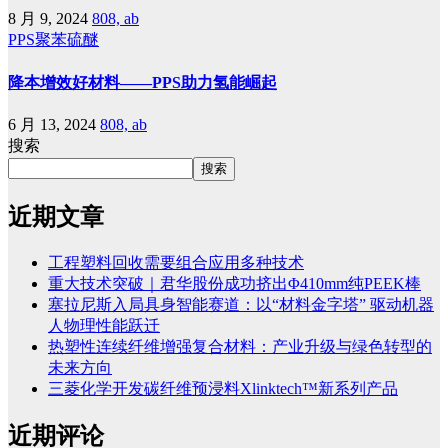
8 月 9, 2024
808, ab
PPS聚苯硫醚
降本增效好材料——PPS助力氢能崛起
6 月 13, 2024
808, ab
搜索
搜索
近期文章
工程塑料回收需要组合应用多种技术
重大技术突破｜君华股份成功挤出Φ410mm纯PEEK棒
塞拉尼斯入局具身智能赛道：以“材料金字塔” 驱动机器
人物理性能跃迁
热塑性连续纤维增强复合材料：产业升级与绿色转型的
未来方向
三菱化学开发碳纤维预浸料Xlinktech™新系列产品
近期评论