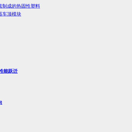
木质素制成的热固性塑料
感器车顶模块
性能跃迁
向