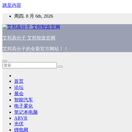
跳至内容
周四. 8 月 6th, 2026
艾邦高分子 艾邦智造官网
艾邦高分子的全新官方网站！！
首页
论坛
展会
智能汽车
电子雾化
笔记本电脑
ARVR
光伏
锂电网