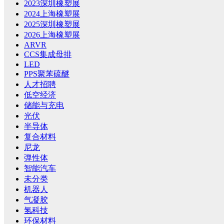
2023深圳橡塑展
2024上海橡塑展
2025深圳橡塑展
2026上海橡塑展
ARVR
CCS集成母排
LED
PPS聚苯硫醚
人才招聘
低空经济
储能与充电
光伏
半导体
复合材料
尼龙
弹性体
智能汽车
未分类
机器人
气凝胶
氢科技
环保材料