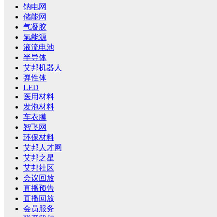
钠电网
储能网
气凝胶
氢能源
液流电池
半导体
艾邦机器人
弹性体
LED
医用材料
发泡材料
车衣膜
智飞网
环保材料
艾邦人才网
艾邦之星
艾邦社区
会议回放
直播预告
直播回放
会员服务