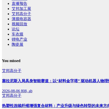
直播预告
艾邦加工展
艾邦高分子
薄膜电容器
视频回放
论坛
车衣膜
锂电产业
陶瓷展
You missed
艾邦高分子
塞拉尼斯入局具身智能赛道：以“材料金字塔” 驱动机器人物理
2026-08-06
808, ab
艾邦高分子
热塑性连续纤维增强复合材料：产业升级与绿色转型的未来方