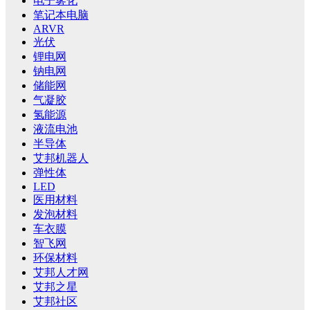
电子雾化
笔记本电脑
ARVR
光伏
锂电网
钠电网
储能网
气凝胶
氢能源
液流电池
半导体
艾邦机器人
弹性体
LED
医用材料
发泡材料
车衣膜
智飞网
环保材料
艾邦人才网
艾邦之星
艾邦社区