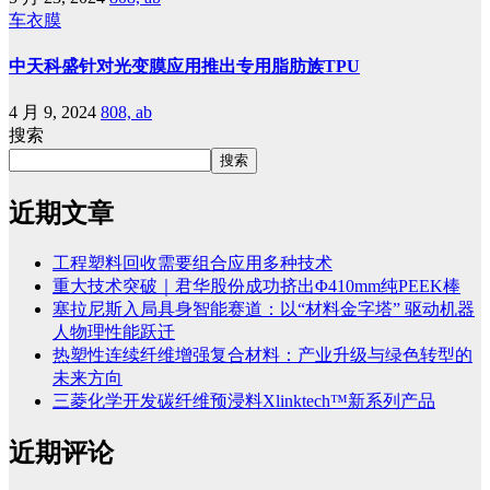
车衣膜
中天科盛针对光变膜应用推出专用脂肪族TPU
4 月 9, 2024
808, ab
搜索
搜索
近期文章
工程塑料回收需要组合应用多种技术
重大技术突破｜君华股份成功挤出Φ410mm纯PEEK棒
塞拉尼斯入局具身智能赛道：以“材料金字塔” 驱动机器
人物理性能跃迁
热塑性连续纤维增强复合材料：产业升级与绿色转型的
未来方向
三菱化学开发碳纤维预浸料Xlinktech™新系列产品
近期评论