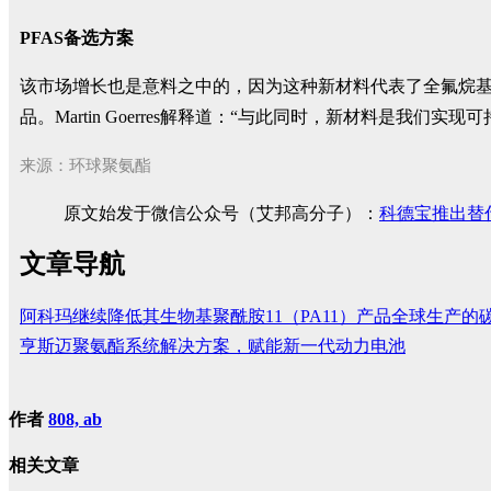
PFAS备选方案
该市场增长也是意料之中的，因为这种新材料代表了全氟烷基和多氟
品。Martin Goerres解释道：“与此同时，新材料是我们实
来源：环球聚氨酯
原文始发于微信公众号（艾邦高分子）：
科德宝推出替
文章导航
阿科玛继续降低其生物基聚酰胺11（PA11）产品全球生产的
亨斯迈聚氨酯系统解决方案，赋能新一代动力电池
作者
808, ab
相关文章