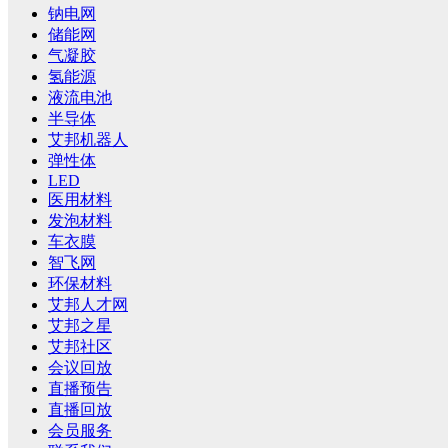
钠电网
储能网
气凝胶
氢能源
液流电池
半导体
艾邦机器人
弹性体
LED
医用材料
发泡材料
车衣膜
智飞网
环保材料
艾邦人才网
艾邦之星
艾邦社区
会议回放
直播预告
直播回放
会员服务