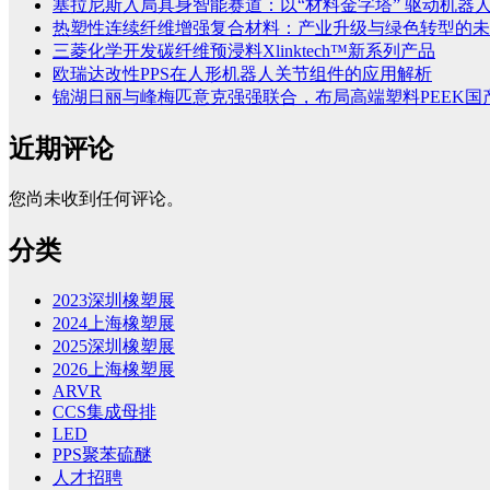
塞拉尼斯入局具身智能赛道：以“材料金字塔” 驱动机器
热塑性连续纤维增强复合材料：产业升级与绿色转型的未
三菱化学开发碳纤维预浸料Xlinktech™新系列产品
欧瑞达改性PPS在人形机器人关节组件的应用解析
锦湖日丽与峰梅匹意克强强联合，布局高端塑料PEEK国
近期评论
您尚未收到任何评论。
分类
2023深圳橡塑展
2024上海橡塑展
2025深圳橡塑展
2026上海橡塑展
ARVR
CCS集成母排
LED
PPS聚苯硫醚
人才招聘