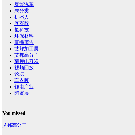
智能汽车
未分类
机器人
气凝胶
氢科技
环保材料
直播预告
艾邦加工展
艾邦高分子
薄膜电容器
视频回放
论坛
车衣膜
锂电产业
陶瓷展
You missed
艾邦高分子