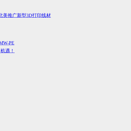
北美推广新型3D打印线材
W-PE
新机遇！