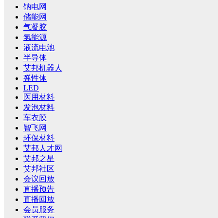
钠电网
储能网
气凝胶
氢能源
液流电池
半导体
艾邦机器人
弹性体
LED
医用材料
发泡材料
车衣膜
智飞网
环保材料
艾邦人才网
艾邦之星
艾邦社区
会议回放
直播预告
直播回放
会员服务