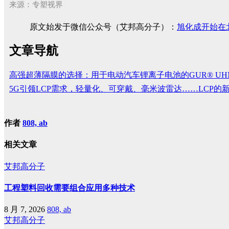
来源：专塑视界
原文始发于微信公众号（艾邦高分子）：
旭化成开始在
文章导航
高强超薄隔膜的选择：用于电动汽车锂离子电池的GUR® UHM
5G引领LCP需求，轻量化、可穿戴、毫米波雷达……LCP的
作者
808, ab
相关文章
艾邦高分子
工程塑料回收需要组合应用多种技术
8 月 7, 2026
808, ab
艾邦高分子