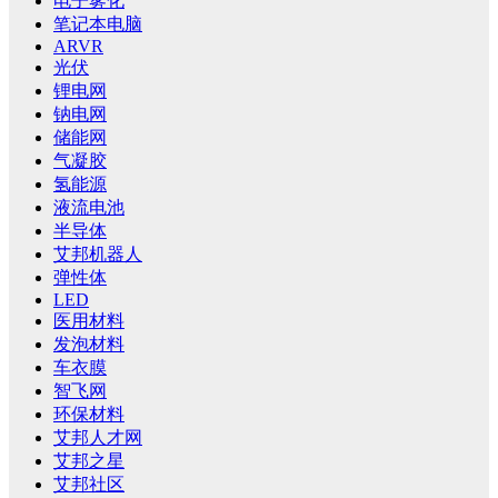
电子雾化
笔记本电脑
ARVR
光伏
锂电网
钠电网
储能网
气凝胶
氢能源
液流电池
半导体
艾邦机器人
弹性体
LED
医用材料
发泡材料
车衣膜
智飞网
环保材料
艾邦人才网
艾邦之星
艾邦社区