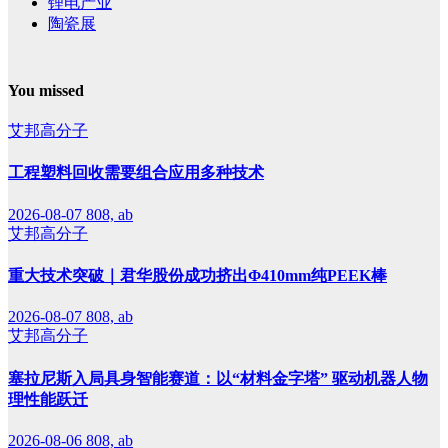
锂电产业
陶瓷展
You missed
艾邦高分子
工程塑料回收需要组合应用多种技术
2026-08-07
808, ab
艾邦高分子
重大技术突破｜君华股份成功挤出Φ410mm纯PEEK棒
2026-08-07
808, ab
艾邦高分子
塞拉尼斯入局具身智能赛道：以“材料金字塔” 驱动机器人物
理性能跃迁
2026-08-06
808, ab