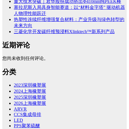
重大技术突破｜君华股份成功挤出Φ410mm纯PEEK棒
塞拉尼斯入局具身智能赛道：以“材料金字塔” 驱动机器
人物理性能跃迁
热塑性连续纤维增强复合材料：产业升级与绿色转型的
未来方向
三菱化学开发碳纤维预浸料Xlinktech™新系列产品
近期评论
您尚未收到任何评论。
分类
2023深圳橡塑展
2024上海橡塑展
2025深圳橡塑展
2026上海橡塑展
ARVR
CCS集成母排
LED
PPS聚苯硫醚