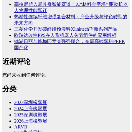
塞拉尼斯入局具身智能赛道：以“材料金字塔” 驱动机器
人物理性能跃迁
热塑性连续纤维增强复合材料：产业升级与绿色转型的
未来方向
三菱化学开发碳纤维预浸料Xlinktech™新系列产品
欧瑞达改性PPS在人形机器人关节组件的应用解析
锦湖日丽与峰梅匹意克强强联合，布局高端塑料PEEK
国产化
近期评论
您尚未收到任何评论。
分类
2023深圳橡塑展
2024上海橡塑展
2025深圳橡塑展
2026上海橡塑展
ARVR