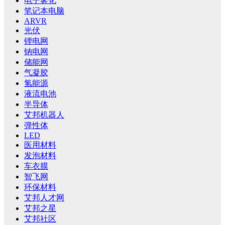
电子雾化
笔记本电脑
ARVR
光伏
锂电网
钠电网
储能网
气凝胶
氢能源
液流电池
半导体
艾邦机器人
弹性体
LED
医用材料
发泡材料
车衣膜
智飞网
环保材料
艾邦人才网
艾邦之星
艾邦社区