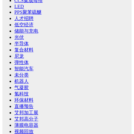
CCS集成母排
LED
PPS聚苯硫醚
人才招聘
低空经济
储能与充电
光伏
半导体
复合材料
尼龙
弹性体
智能汽车
未分类
机器人
气凝胶
氢科技
环保材料
直播预告
艾邦加工展
艾邦高分子
薄膜电容器
视频回放