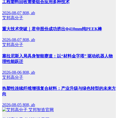
工程塑料回收需要组合应用多种技术
2026-08-07
808, ab
艾邦高分子
重大技术突破｜君华股份成功挤出Φ410mm纯PEEK棒
2026-08-07
808, ab
艾邦高分子
塞拉尼斯入局具身智能赛道：以“材料金字塔” 驱动机器人物
理性能跃迁
2026-08-06
808, ab
艾邦高分子
热塑性连续纤维增强复合材料：产业升级与绿色转型的未来方
向
2026-08-05
808, ab