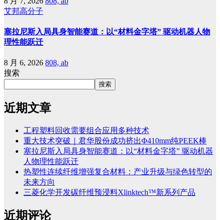
8 月 7, 2026
808, ab
艾邦高分子
塞拉尼斯入局具身智能赛道：以“材料金字塔” 驱动机器人物
理性能跃迁
8 月 6, 2026
808, ab
搜索
搜索
近期文章
工程塑料回收需要组合应用多种技术
重大技术突破｜君华股份成功挤出Φ410mm纯PEEK棒
塞拉尼斯入局具身智能赛道：以“材料金字塔” 驱动机器
人物理性能跃迁
热塑性连续纤维增强复合材料：产业升级与绿色转型的
未来方向
三菱化学开发碳纤维预浸料Xlinktech™新系列产品
近期评论