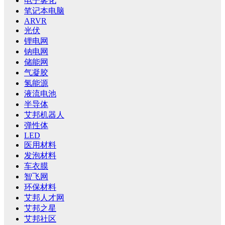
电子雾化
笔记本电脑
ARVR
光伏
锂电网
钠电网
储能网
气凝胶
氢能源
液流电池
半导体
艾邦机器人
弹性体
LED
医用材料
发泡材料
车衣膜
智飞网
环保材料
艾邦人才网
艾邦之星
艾邦社区