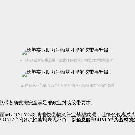
▲《邮政业封装用胶带：生物降解胶带》
物理力学性能要求
®
®
▲
以佰恩丽
BiONLY
为基材生物基可降解胶带的物性参数
胶带各项数据完全满足邮政业封装胶带要求。
®BiONLY®将助推快递物流行业禁塑减碳，让绿色包裹成
®
®
®
BiONLY
的各项性能均表现不俗，
以佰恩丽
BiONLY
为基材的