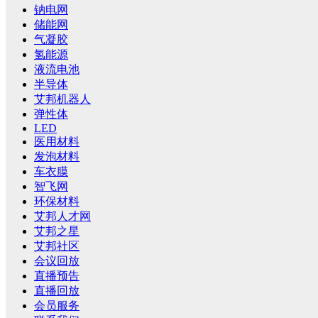
钠电网
储能网
气凝胶
氢能源
液流电池
半导体
艾邦机器人
弹性体
LED
医用材料
发泡材料
车衣膜
智飞网
环保材料
艾邦人才网
艾邦之星
艾邦社区
会议回放
直播预告
直播回放
会员服务