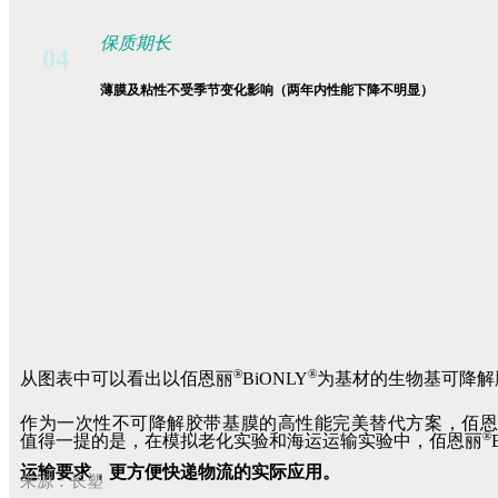
保质期长
04
薄膜及粘性不受季节变化影响
（两年内性能下降不明显）
®
®
从图表中可以看出以佰恩丽
BiONLY
为基材的生物基可降解
作为一次性不可降解胶带基膜的高性能完美替代方案，佰恩丽
®
值得一提的是，在模拟老化实验和海运运输实验中，佰恩丽
运输要求，更方便快递物流的实际应用。
来源：长塑