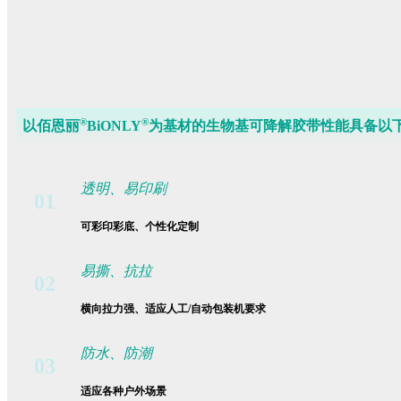
®
®
以佰恩丽
BiONLY
为基材的生物基可降解胶带性能具备以
透明、易印刷
01
可彩印彩底、个性化定制
易撕、抗拉
02
横向拉力强、适应人工/自动包装机要求
防水、防潮
03
适应各种户外场景