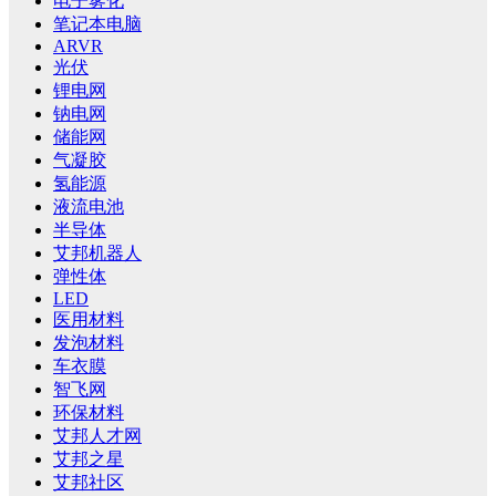
电子雾化
笔记本电脑
ARVR
光伏
锂电网
钠电网
储能网
气凝胶
氢能源
液流电池
半导体
艾邦机器人
弹性体
LED
医用材料
发泡材料
车衣膜
智飞网
环保材料
艾邦人才网
艾邦之星
艾邦社区