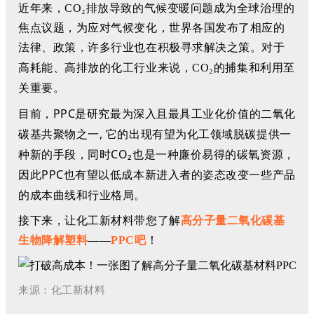
近年来，CO₂排放导致的气候变暖问题成为全球治理的
焦点议题，为应对气候变化，世界各国发布了相应的
法律、政策，许多行业也在积极寻求解决之策。对于
的捕集和利用至
高耗能、高排放的化工行业来说，
CO₂
关重要。
目前，
PPC是研究最为深入且最具工业化价值的二氧化
碳基共聚物之一, 它的出现
有望为
化工领
域
脱碳提供
一
种
新的手段，
同时
CO₂
也是一种廉价易得的碳氧资源，
因此PPC也有望
以低成本新进入者的姿态改变一些产品
的成本曲线和行业格局。
接下来，让化工新材料带您了解
高分子量二氧化碳基
生物降解塑料
——
PPC吧
！
来源：化工新材料