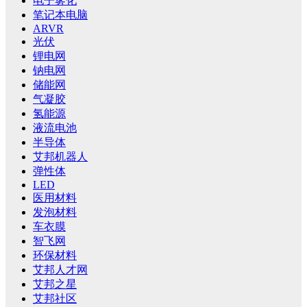
电子雾化
笔记本电脑
ARVR
光伏
锂电网
钠电网
储能网
气凝胶
氢能源
液流电池
半导体
艾邦机器人
弹性体
LED
医用材料
发泡材料
车衣膜
智飞网
环保材料
艾邦人才网
艾邦之星
艾邦社区