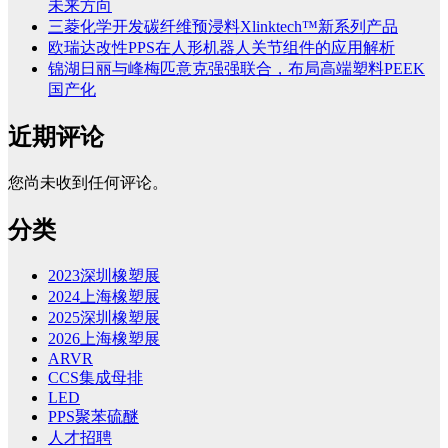
未来方向
三菱化学开发碳纤维预浸料Xlinktech™新系列产品
欧瑞达改性PPS在人形机器人关节组件的应用解析
锦湖日丽与峰梅匹意克强强联合，布局高端塑料PEEK
国产化
近期评论
您尚未收到任何评论。
分类
2023深圳橡塑展
2024上海橡塑展
2025深圳橡塑展
2026上海橡塑展
ARVR
CCS集成母排
LED
PPS聚苯硫醚
人才招聘