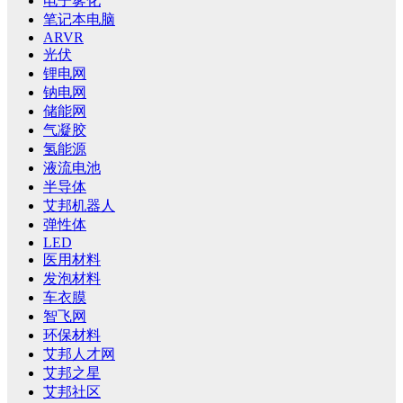
电子雾化
笔记本电脑
ARVR
光伏
锂电网
钠电网
储能网
气凝胶
氢能源
液流电池
半导体
艾邦机器人
弹性体
LED
医用材料
发泡材料
车衣膜
智飞网
环保材料
艾邦人才网
艾邦之星
艾邦社区