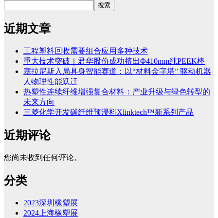
搜索
近期文章
工程塑料回收需要组合应用多种技术
重大技术突破｜君华股份成功挤出Φ410mm纯PEEK棒
塞拉尼斯入局具身智能赛道：以“材料金字塔” 驱动机器
人物理性能跃迁
热塑性连续纤维增强复合材料：产业升级与绿色转型的
未来方向
三菱化学开发碳纤维预浸料Xlinktech™新系列产品
近期评论
您尚未收到任何评论。
分类
2023深圳橡塑展
2024上海橡塑展