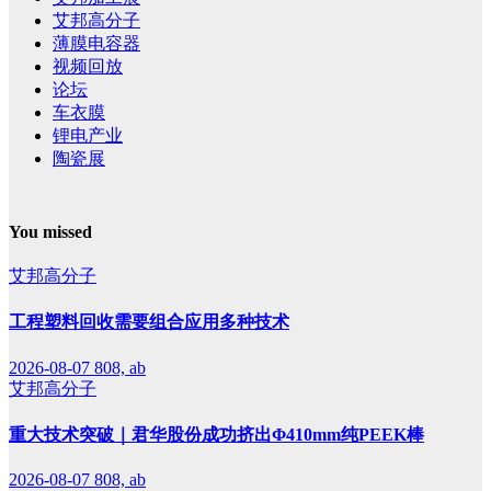
艾邦高分子
薄膜电容器
视频回放
论坛
车衣膜
锂电产业
陶瓷展
You missed
艾邦高分子
工程塑料回收需要组合应用多种技术
2026-08-07
808, ab
艾邦高分子
重大技术突破｜君华股份成功挤出Φ410mm纯PEEK棒
2026-08-07
808, ab