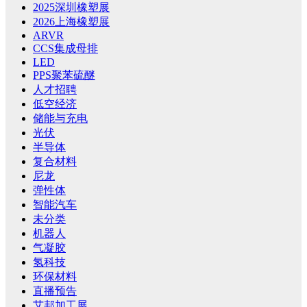
2025深圳橡塑展
2026上海橡塑展
ARVR
CCS集成母排
LED
PPS聚苯硫醚
人才招聘
低空经济
储能与充电
光伏
半导体
复合材料
尼龙
弹性体
智能汽车
未分类
机器人
气凝胶
氢科技
环保材料
直播预告
艾邦加工展