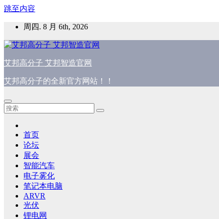
跳至内容
周四. 8 月 6th, 2026
艾邦高分子 艾邦智造官网
艾邦高分子的全新官方网站！！
首页
论坛
展会
智能汽车
电子雾化
笔记本电脑
ARVR
光伏
锂电网