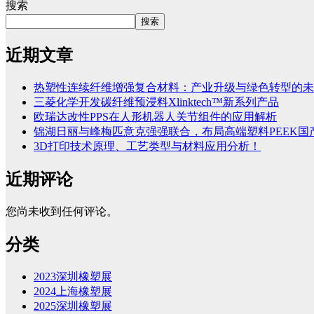
搜索
搜索
近期文章
热塑性连续纤维增强复合材料：产业升级与绿色转型的未
三菱化学开发碳纤维预浸料Xlinktech™新系列产品
欧瑞达改性PPS在人形机器人关节组件的应用解析
锦湖日丽与峰梅匹意克强强联合，布局高端塑料PEEK国
3D打印技术原理、工艺类型与材料应用分析！
近期评论
您尚未收到任何评论。
分类
2023深圳橡塑展
2024上海橡塑展
2025深圳橡塑展