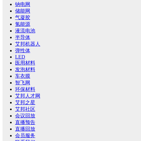
钠电网
储能网
气凝胶
氢能源
液流电池
半导体
艾邦机器人
弹性体
LED
医用材料
发泡材料
车衣膜
智飞网
环保材料
艾邦人才网
艾邦之星
艾邦社区
会议回放
直播预告
直播回放
会员服务