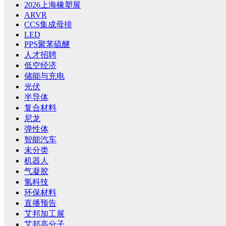
2026上海橡塑展
ARVR
CCS集成母排
LED
PPS聚苯硫醚
人才招聘
低空经济
储能与充电
光伏
半导体
复合材料
尼龙
弹性体
智能汽车
未分类
机器人
气凝胶
氢科技
环保材料
直播预告
艾邦加工展
艾邦高分子