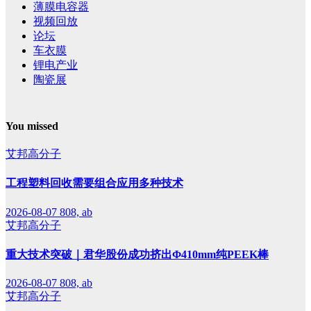
薄膜电容器
视频回放
论坛
车衣膜
锂电产业
陶瓷展
You missed
艾邦高分子
工程塑料回收需要组合应用多种技术
2026-08-07
808, ab
艾邦高分子
重大技术突破｜君华股份成功挤出Φ410mm纯PEEK棒
2026-08-07
808, ab
艾邦高分子