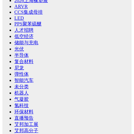
2026上海橡塑展
ARVR
CCS集成母排
LED
PPS聚苯硫醚
人才招聘
低空经济
储能与充电
光伏
半导体
复合材料
尼龙
弹性体
智能汽车
未分类
机器人
气凝胶
氢科技
环保材料
直播预告
艾邦加工展
艾邦高分子