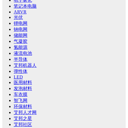
电子雾化
笔记本电脑
ARVR
光伏
锂电网
钠电网
储能网
气凝胶
氢能源
液流电池
半导体
艾邦机器人
弹性体
LED
医用材料
发泡材料
车衣膜
智飞网
环保材料
艾邦人才网
艾邦之星
艾邦社区