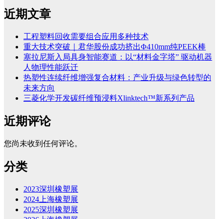
近期文章
工程塑料回收需要组合应用多种技术
重大技术突破｜君华股份成功挤出Φ410mm纯PEEK棒
塞拉尼斯入局具身智能赛道：以“材料金字塔” 驱动机器
人物理性能跃迁
热塑性连续纤维增强复合材料：产业升级与绿色转型的
未来方向
三菱化学开发碳纤维预浸料Xlinktech™新系列产品
近期评论
您尚未收到任何评论。
分类
2023深圳橡塑展
2024上海橡塑展
2025深圳橡塑展