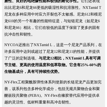
磨性、良好的电绝缘性能和较强的耐化学性。
它们还表现
出比尼龙6和尼龙66更低的吸湿性和抗溶胀性。NXTamid T
尼龙在多种应用中对应力开裂也不太敏感。尼龙612和模尼
龙610的另一个有趣的性能特征是，与短链尼龙（如尼龙6
和尼龙66）相比，它们在较低的温度下保留了更多的固有
抗冲击性和韧性。
NYCOA还推出了NXTamid L，这是一个尼龙产品系列，在
许多应用中达到或超过了尼龙12和尼龙11的性能，并提供
了广泛的定制选项。
与尼龙12相比，NXTamid L具有可调
节主链、更高的使用温度和低萃取物。它含有25%-60%的
生物基成分，具有可持续性优势。
NY-Flex工程聚酰胺弹性体系列使新的长链尼龙产品更加完
善，该系列包含多种化学成分，包括无规共聚物合金和聚
醚嵌段共聚物 (PEBA)。NY-Flex在橡胶替代应用中提供卓
越的灵活性、低材料重量和高冲击韧性。