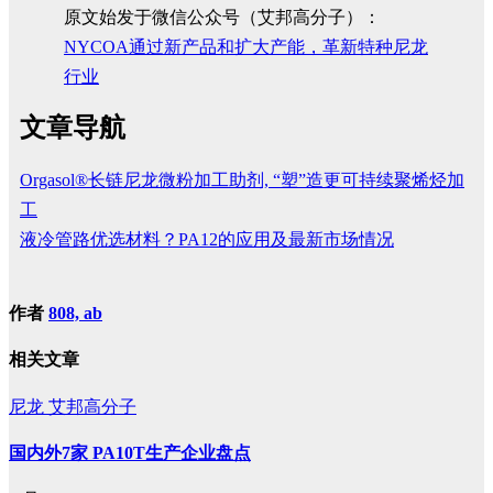
原文始发于微信公众号（艾邦高分子）：
NYCOA通过新产品和扩大产能，革新特种尼龙
行业
文章导航
Orgasol®长链尼龙微粉加工助剂, “塑”造更可持续聚烯烃加
工
液冷管路优选材料？PA12的应用及最新市场情况
作者
808, ab
相关文章
尼龙
艾邦高分子
国内外7家 PA10T生产企业盘点