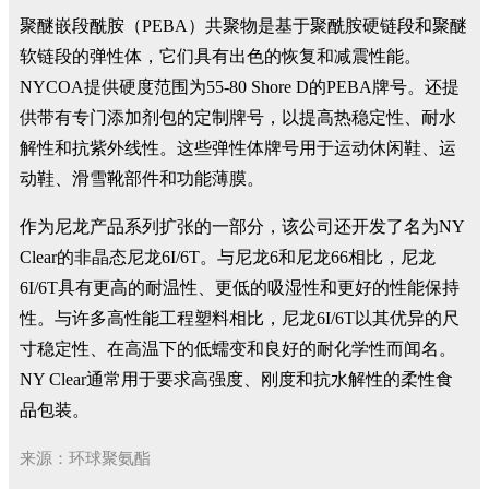
聚醚嵌段酰胺（PEBA）共聚物是基于聚酰胺硬链段和聚醚
软链段的弹性体，它们具有出色的恢复和减震性能。
NYCOA提供硬度范围为55-80 Shore D的PEBA牌号。还提
供带有专门添加剂包的定制牌号，以提高热稳定性、耐水
解性和抗紫外线性。这些弹性体牌号用于运动休闲鞋、运
动鞋、滑雪靴部件和功能薄膜。
作为尼龙产品系列扩张的一部分，该公司还开发了名为NY
Clear的非晶态尼龙6I/6T。与尼龙6和尼龙66相比，尼龙
6I/6T具有更高的耐温性、更低的吸湿性和更好的性能保持
性。与许多高性能工程塑料相比，尼龙6I/6T以其优异的尺
寸稳定性、在高温下的低蠕变和良好的耐化学性而闻名。
NY Clear通常用于要求高强度、刚度和抗水解性的柔性食
品包装。
来源：环球聚氨酯