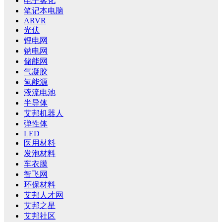
电子雾化
笔记本电脑
ARVR
光伏
锂电网
钠电网
储能网
气凝胶
氢能源
液流电池
半导体
艾邦机器人
弹性体
LED
医用材料
发泡材料
车衣膜
智飞网
环保材料
艾邦人才网
艾邦之星
艾邦社区