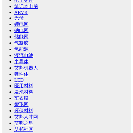
电子雾化
笔记本电脑
ARVR
光伏
锂电网
钠电网
储能网
气凝胶
氢能源
液流电池
半导体
艾邦机器人
弹性体
LED
医用材料
发泡材料
车衣膜
智飞网
环保材料
艾邦人才网
艾邦之星
艾邦社区