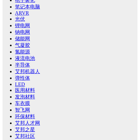
电子雾化
笔记本电脑
ARVR
光伏
锂电网
钠电网
储能网
气凝胶
氢能源
液流电池
半导体
艾邦机器人
弹性体
LED
医用材料
发泡材料
车衣膜
智飞网
环保材料
艾邦人才网
艾邦之星
艾邦社区