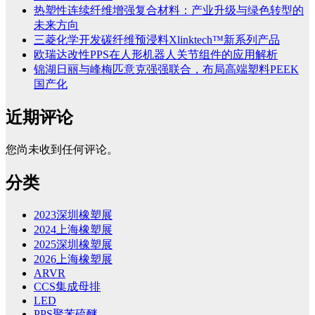
热塑性连续纤维增强复合材料：产业升级与绿色转型的
未来方向
三菱化学开发碳纤维预浸料Xlinktech™新系列产品
欧瑞达改性PPS在人形机器人关节组件的应用解析
锦湖日丽与峰梅匹意克强强联合，布局高端塑料PEEK
国产化
近期评论
您尚未收到任何评论。
分类
2023深圳橡塑展
2024上海橡塑展
2025深圳橡塑展
2026上海橡塑展
ARVR
CCS集成母排
LED
PPS聚苯硫醚