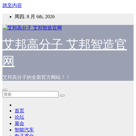
跳至内容
周四. 8 月 6th, 2026
艾邦高分子 艾邦智造官
网
艾邦高分子的全新官方网站！！
首页
论坛
展会
智能汽车