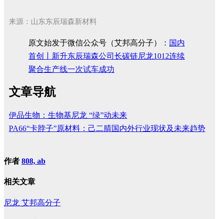
来源：山东东辰瑞森新材料
原文始发于微信公众号（艾邦高分子）：
国内
首创丨新升东辰瑞森公司长碳链尼龙1012连续
聚合生产线一次试车成功
文章导航
伊品生物：生物基尼龙 “绿”动未来
PA66“卡脖子”原材料：己二腈国内外行业现状及未来趋势
作者
808, ab
相关文章
尼龙
艾邦高分子