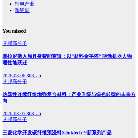
锂电产业
陶瓷展
You missed
艾邦高分子
塞拉尼斯入局具身智能赛道：以“材料金字塔” 驱动机器人物
理性能跃迁
2026-08-06
808, ab
艾邦高分子
热塑性连续纤维增强复合材料：产业升级与绿色转型的未来方
向
2026-08-05
808, ab
艾邦高分子
三菱化学开发碳纤维预浸料Xlinktech™新系列产品