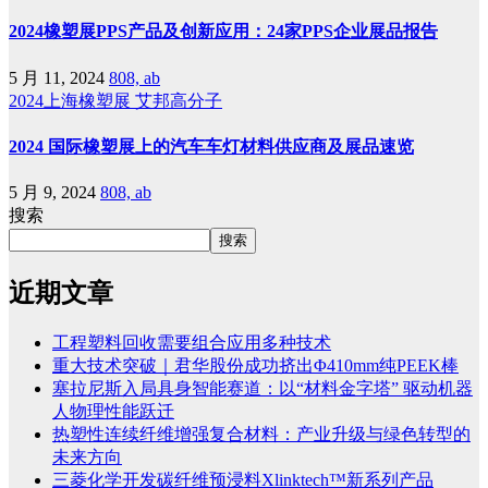
2024橡塑展PPS产品及创新应用：24家PPS企业展品报告
5 月 11, 2024
808, ab
2024上海橡塑展
艾邦高分子
2024 国际橡塑展上的汽车车灯材料供应商及展品速览
5 月 9, 2024
808, ab
搜索
搜索
近期文章
工程塑料回收需要组合应用多种技术
重大技术突破｜君华股份成功挤出Φ410mm纯PEEK棒
塞拉尼斯入局具身智能赛道：以“材料金字塔” 驱动机器
人物理性能跃迁
热塑性连续纤维增强复合材料：产业升级与绿色转型的
未来方向
三菱化学开发碳纤维预浸料Xlinktech™新系列产品