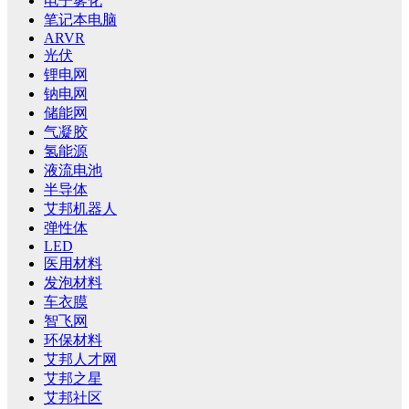
电子雾化
笔记本电脑
ARVR
光伏
锂电网
钠电网
储能网
气凝胶
氢能源
液流电池
半导体
艾邦机器人
弹性体
LED
医用材料
发泡材料
车衣膜
智飞网
环保材料
艾邦人才网
艾邦之星
艾邦社区