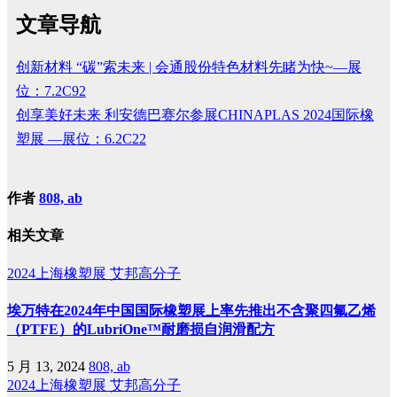
文章导航
创新材料 “碳”索未来 | 会通股份特色材料先睹为快~—展
位：7.2C92
创享美好未来 利安德巴赛尔参展CHINAPLAS 2024国际橡
塑展 —展位：6.2C22
作者
808, ab
相关文章
2024上海橡塑展
艾邦高分子
埃万特在2024年中国国际橡塑展上率先推出不含聚四氟乙烯
（PTFE）的LubriOne™耐磨损自润滑配方
5 月 13, 2024
808, ab
2024上海橡塑展
艾邦高分子