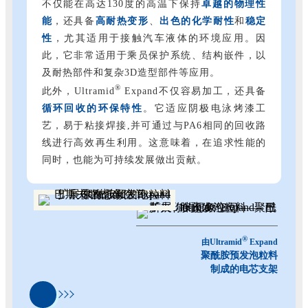
不仅能在高达130度的高温下保持
卓越的物理性
能
，还具备
高耐热变形
、
出色的化学耐性
和
稳定
性
，尤其适用于接触汽车液体的环境应用。因
此，它非常适用于乘员保护系统、结构嵌件，以
及耐热部件和复杂3D造型部件等应用。
®
此外，Ultramid
Expand不仅容易加工，还具备
循环回收的环保特性
。它适应阴极电泳烤漆工
艺，易于粘接焊接,并可通过与PA6相同的回收路
线进行高效再生利用。这意味着，在追求性能的
同时，也能为可持续发展做出贡献。
®
由
Ultramid
Expand
聚酰胺预发泡粒料
制成的电芯支架