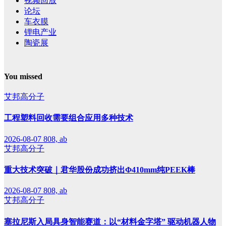
视频回放
论坛
车衣膜
锂电产业
陶瓷展
You missed
艾邦高分子
工程塑料回收需要组合应用多种技术
2026-08-07
808, ab
艾邦高分子
重大技术突破｜君华股份成功挤出Φ410mm纯PEEK棒
2026-08-07
808, ab
艾邦高分子
塞拉尼斯入局具身智能赛道：以“材料金字塔” 驱动机器人物