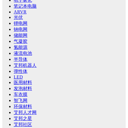
电子雾化
笔记本电脑
ARVR
光伏
锂电网
钠电网
储能网
气凝胶
氢能源
液流电池
半导体
艾邦机器人
弹性体
LED
医用材料
发泡材料
车衣膜
智飞网
环保材料
艾邦人才网
艾邦之星
艾邦社区